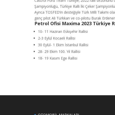
Castrol Ford Team Türkiye; 2022 ralli sezonunu d
Şampiyonluğu, Türkiye Ralli İki Çeker Şampiyonluğu
Ayrıca TOSFED’in desteğiyle Türk Milli Takımı ola
genç pilot Ali Türkkan ve co-pilotu Burak Erdener
Petrol Ofisi Maxima 2023 Türkiye R
10- 11 Haziran Eskişehir Rallisi
2-3 Eylül Kocaeli Rallisi
30 Eylül- 1 Ekim İstanbul Rallisi
28- 29 Ekim 100. Yıl Rallisi
18- 19 Kasım Ege Rallisi
OTOMOBİL MARKALARI