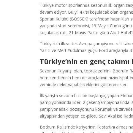
Türkiye motor sporlarında sezonun ilk organizasyo
devam ediyor. Bu yıl 47.’si koşulacak olan organi
Sporları Kulübü (BOSSEK) tarafından hazırlıkları 
yarışında start seremonisi, 19 Mayıs Cuma günü 
koşulacak ralli, 21 Mayıs Pazar günü Aloft Hotel’
Türkiye’nin ilk ve tek Avrupa şampiyonu ralli tak
Yazıcı ve Mert Yudulmaz güçlü Ford araçlarıyla 47.
Türkiye’nin en genç takımı li
Sezonun ilk yarışı olan, toprak zeminli Bodrum Rall
hem kendilerinin hem de araçlarının hızını ispat e
zeminde neler yapabileceklerini gösterecekler.
İlk yarışta sezona hızlı bir başlangıç yapan Efehan
Şampiyonasında lider, 2 çeker Şampiyonasında ise 
şampiyonadaki pozisyonunu korumak ve zirvede k
altyapısından yetişen co-pilotu Sevi Akal ise Kadı
Bodrum Rallisi’nde kariyerinin ilk startını almasın