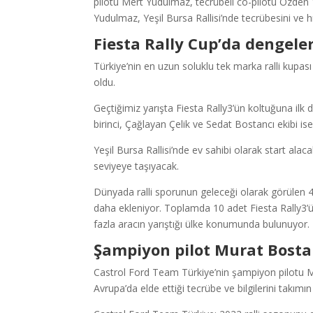
pilotu Mert Yudulmaz, tecrübeli co-pilotu Özden Yı
Yudulmaz, Yeşil Bursa Rallisi’nde tecrübesini ve hı
Fiesta Rally Cup’da dengeler
Türkiye’nin en uzun soluklu tek marka ralli kupası
oldu.
Geçtiğimiz yarışta Fiesta Rally3’ün koltuğuna i
birinci, Çağlayan Çelik ve Sedat Bostancı ekibi ise
Yeşil Bursa Rallisi’nde ev sahibi olarak start alac
seviyeye taşıyacak.
Dünyada ralli sporunun geleceği olarak görülen 4 ç
daha ekleniyor. Toplamda 10 adet Fiesta Rally3’
fazla aracın yarıştığı ülke konumunda bulunuyor.
Şampiyon pilot Murat Bostan
Castrol Ford Team Türkiye’nin şampiyon pilotu Mur
Avrupa’da elde ettiği tecrübe ve bilgilerini takımın