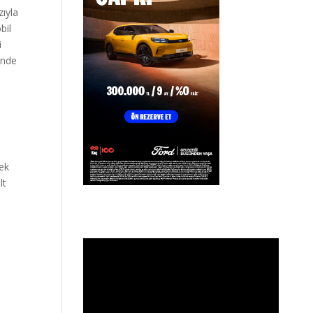
zıyla
bil
i
inde
rek
lt