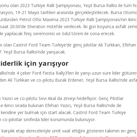
nu olan 2023 Türkiye Ralli Şampiyonası, Yeşil Bursa Rallisi ile tüm hı
zasyon, 19-21 Mayıs tarihleri arasında gerçekleştirilecek. Bursa Otomo
sürdürülen Petrol Ofisi Maxima 2023 Türkiye Ralli Şampiyonası’nın ikinc
saat 20.00’de Sheraton Hotel’de verilecek. İki gün boyunca asfalt zem
de yapılacak finiş seremonisi ve ödül töreni ile sona erecek.
ımı olan Castrol Ford Team Türkiye’de genç pilotlar Ali Türkkan, Efehan
 Yeşil Bursa Rallisi’nde yarışacak.
derlik için yarışıyor
isi’nde 4 çeker Ford Fiesta Rally3’leri ile yarışı uzun süre lider götüre
den Ali Türkkan ve co-pilotu Burak Erdener, Yeşil Bursa Rallisi’nde asfa
 Yazıcı ve co-pilotu Sevi Akal da zirveyi hedefliyor. Genç Pilotlar
ikinci sırada bulunan Efehan Yazıcı, Yeşil Bursa Rallisi’nde de
endine yer bulmak için start alacak. Castrol Ford Team Türkiye
n co-pilotlar sınıfında lider konumunda bulunuyor.
a karşılık etap dereceleriyle ümit vaat ettiğini gösteren takımın en genç