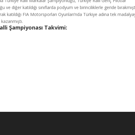
a Türkiye Ralli Markalar Şampiyonluğu, Türkiye Ralli Genç Pilotlar
 ve diğer katıldığı sınıflarda podyum ve birinciliklerle geride bırakmışt
rak katıldığı FIA Motorsporları Oyunları’nda Türkiye adına tek madalya
 kazanmıştı.
alli Şampiyonası Takvimi: