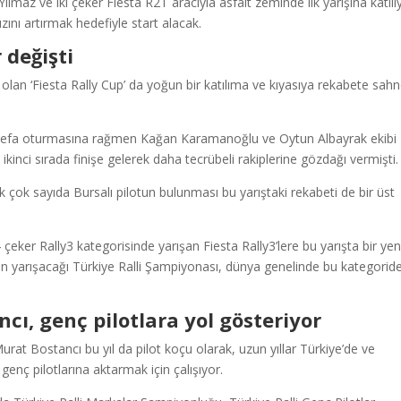
lmaz ve iki çeker Fiesta R2T aracıyla asfalt zeminde ilk yarışına katılı
zını artırmak hedefiyle start alacak.
 değişti
 olan ‘Fiesta Rally Cup’ da yoğun bir katılıma ve kıyasıya rekabete sah
lk defa oturmasına rağmen Kağan Karamanoğlu ve Oytun Albayrak ekibi
 ikinci sırada finişe gelerek daha tecrübeli rakiplerine gözdağı vermişti.
ak çok sayıda Bursalı pilotun bulunması bu yarıştaki rekabeti de bir üst
eker Rally3 kategorisinde yarışan Fiesta Rally3’lere bu yarışta bir yen
ün yarışacağı Türkiye Ralli Şampiyonası, dünya genelinde bu kategorid
cı, genç pilotlara yol gösteriyor
at Bostancı bu yıl da pilot koçu olarak, uzun yıllar Türkiye’de ve
 genç pilotlarına aktarmak için çalışıyor.