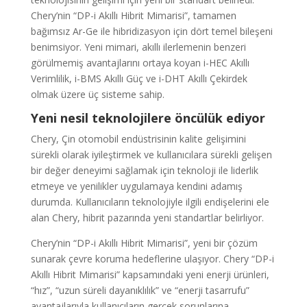
Chery’nin “DP-i Akıllı Hibrit Mimarisi”, tamamen
bağımsız Ar-Ge ile hibridizasyon için dört temel bileşeni
benimsiyor. Yeni mimari, akıllı ilerlemenin benzeri
görülmemiş avantajlarını ortaya koyan i-HEC Akıllı
Verimlilik, i-BMS Akıllı Güç ve i-DHT Akıllı Çekirdek
olmak üzere üç sisteme sahip.
Yeni nesil teknolojilere öncülük ediyor
Chery, Çin otomobil endüstrisinin kalite gelişimini
sürekli olarak iyileştirmek ve kullanıcılara sürekli gelişen
bir değer deneyimi sağlamak için teknoloji ile liderlik
etmeye ve yenilikler uygulamaya kendini adamış
durumda. Kullanıcıların teknolojiyle ilgili endişelerini ele
alan Chery, hibrit pazarında yeni standartlar belirliyor.
Chery’nin “DP-i Akıllı Hibrit Mimarisi”, yeni bir çözüm
sunarak çevre koruma hedeflerine ulaşıyor. Chery “DP-i
Akıllı Hibrit Mimarisi” kapsamındaki yeni enerji ürünleri,
“hız”, “uzun süreli dayanıklılık” ve “enerji tasarrufu”
avantajlarıyla kullanıcıların gerçek sorunlarına