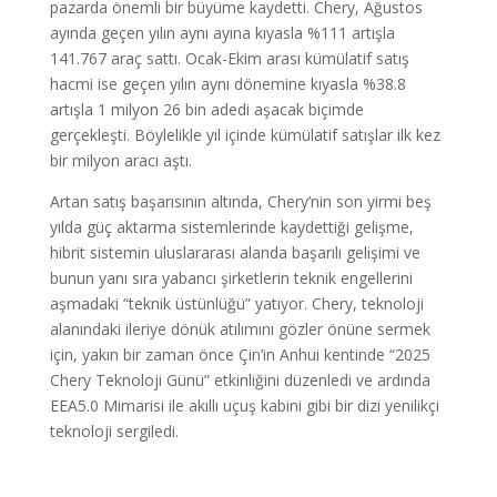
pazarda önemli bir büyüme kaydetti. Chery, Ağustos
ayında geçen yılın aynı ayına kıyasla %111 artışla
141.767 araç sattı. Ocak-Ekim arası kümülatif satış
hacmi ise geçen yılın aynı dönemine kıyasla %38.8
artışla 1 milyon 26 bin adedi aşacak biçimde
gerçekleşti. Böylelikle yıl içinde kümülatif satışlar ilk kez
bir milyon aracı aştı.
Artan satış başarısının altında, Chery’nin son yirmi beş
yılda güç aktarma sistemlerinde kaydettiği gelişme,
hibrit sistemin uluslararası alanda başarılı gelişimi ve
bunun yanı sıra yabancı şirketlerin teknik engellerini
aşmadaki “teknik üstünlüğü” yatıyor. Chery, teknoloji
alanındaki ileriye dönük atılımını gözler önüne sermek
için, yakın bir zaman önce Çin’in Anhui kentinde “2025
Chery Teknoloji Günü” etkinliğini düzenledi ve ardında
EEA5.0 Mimarisi ile akıllı uçuş kabini gibi bir dizi yenilikçi
teknoloji sergiledi.