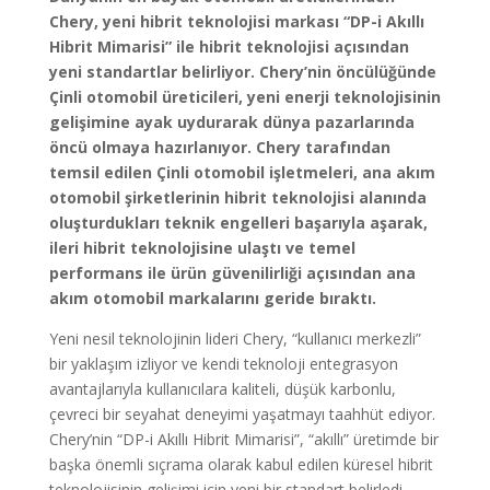
Chery, yeni hibrit teknolojisi markası “DP-i Akıllı
Hibrit Mimarisi” ile hibrit teknolojisi açısından
yeni standartlar belirliyor. Chery’nin öncülüğünde
Çinli otomobil üreticileri, yeni enerji teknolojisinin
gelişimine ayak uydurarak dünya pazarlarında
öncü olmaya hazırlanıyor. Chery tarafından
temsil edilen Çinli otomobil işletmeleri, ana akım
otomobil şirketlerinin hibrit teknolojisi alanında
oluşturdukları teknik engelleri başarıyla aşarak,
ileri hibrit teknolojisine ulaştı ve temel
performans ile ürün güvenilirliği açısından ana
akım otomobil markalarını geride bıraktı.
Yeni nesil teknolojinin lideri Chery, “kullanıcı merkezli”
bir yaklaşım izliyor ve kendi teknoloji entegrasyon
avantajlarıyla kullanıcılara kaliteli, düşük karbonlu,
çevreci bir seyahat deneyimi yaşatmayı taahhüt ediyor.
Chery’nin “DP-i Akıllı Hibrit Mimarisi”, “akıllı” üretimde bir
başka önemli sıçrama olarak kabul edilen küresel hibrit
teknolojisinin gelişimi için yeni bir standart belirledi.