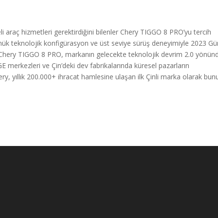
teli araç hizmetleri gerektirdiğini bilenler Chery TIGGO 8 PRO’yu tercih
 dönük teknolojik konfigürasyon ve üst seviye sürüş deneyimiyle 2023 G
an Chery TIGGO 8 PRO, markanın gelecekte teknolojik devrim 2.0 yönün
 merkezleri ve Çin’deki dev fabrikalarında küresel pazarların
hery, yıllık 200.000+ ihracat hamlesine ulaşan ilk Çinli marka olarak bun