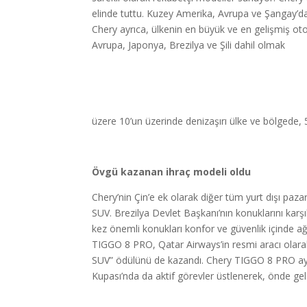
elinde tuttu. Kuzey Amerika, Avrupa ve Şangay’da 
Chery ayrıca, ülkenin en büyük ve en gelişmiş ot
Avrupa, Japonya, Brezilya ve Şili dahil olmak
üzere 10’un üzerinde denizaşırı ülke ve bölgede
Övgü kazanan ihraç modeli oldu
Chery’nin Çin’e ek olarak diğer tüm yurt dışı paz
SUV. Brezilya Devlet Başkanı’nın konuklarını karş
kez önemli konukları konfor ve güvenlik içinde a
TIGGO 8 PRO, Qatar Airways’in resmi aracı olarak
SUV” ödülünü de kazandı. Chery TIGGO 8 PRO ayrı
Kupası’nda da aktif görevler üstlenerek, önde gelen