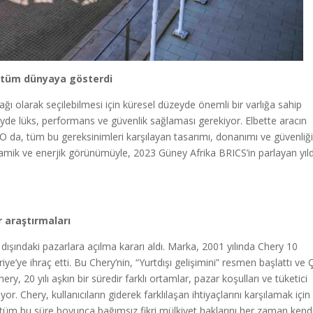
ni tüm dünyaya gösterdi
ğı olarak seçilebilmesi için küresel düzeyde önemli bir varlığa sahip
yde lüks, performans ve güvenlik sağlaması gerekiyor. Elbette aracın
 da, tüm bu gereksinimleri karşılayan tasarımı, donanımı ve güvenliği
amik ve enerjik görünümüyle, 2023 Güney Afrika BRICS’in parlayan yıld
r araştırmaları
n dışındaki pazarlara açılma kararı aldı. Marka, 2001 yılında Chery 10
ye’ye ihraç etti. Bu Chery’nin, “Yurtdışı gelişimini” resmen başlattı ve Ç
ery, 20 yılı aşkın bir süredir farklı ortamlar, pazar koşulları ve tüketici
iyor. Chery, kullanıcıların giderek farklılaşan ihtiyaçlarını karşılamak için
 tüm bu süre boyunca bağımsız fikri mülkiyet haklarını her zaman kend