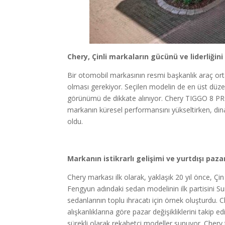
Chery, Çinli markaların gücünü ve liderliği
Bir otomobil markasının resmi başkanlık araç orta
olması gerekiyor. Seçilen modelin de en üst düze
görünümü de dikkate alınıyor. Chery TIGGO 8 PRO
markanın küresel performansını yükseltirken, din
oldu.
Markanın istikrarlı gelişimi ve yurtdışı paza
Chery markası ilk olarak, yaklaşık 20 yıl önce, Çi
Fengyun adındaki sedan modelinin ilk partisini Suri
sedanlarının toplu ihracatı için örnek oluşturdu. Ch
alışkanlıklarına göre pazar değişikliklerini takip ed
sürekli olarak rekabetçi modeller sunuyor. Chery