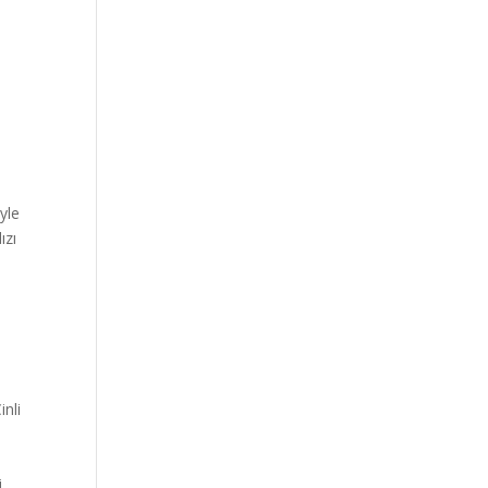
yle
ızı
inli
i