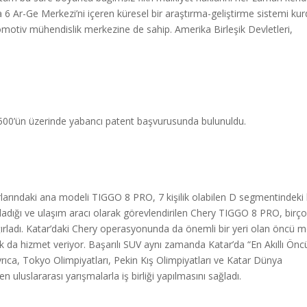
6 Ar-Ge Merkezi’ni içeren küresel bir araştırma-geliştirme sistemi kur
omotiv mühendislik merkezine de sahip. Amerika Birleşik Devletleri,
, 500’ün üzerinde yabancı patent başvurusunda bulunuldu.
arlarındaki ana modeli TIGGO 8 PRO, 7 kişilik olabilen D segmentindeki 
ıladığı ve ulaşım aracı olarak görevlendirilen Chery TIGGO 8 PRO, birç
ğırladı. Katar’daki Chery operasyonunda da önemli bir yeri olan öncü 
 da hizmet veriyor. Başarılı SUV aynı zamanda Katar’da “En Akıllı Önc
ca, Tokyo Olimpiyatları, Pekin Kış Olimpiyatları ve Katar Dünya
 uluslararası yarışmalarla iş birliği yapılmasını sağladı.