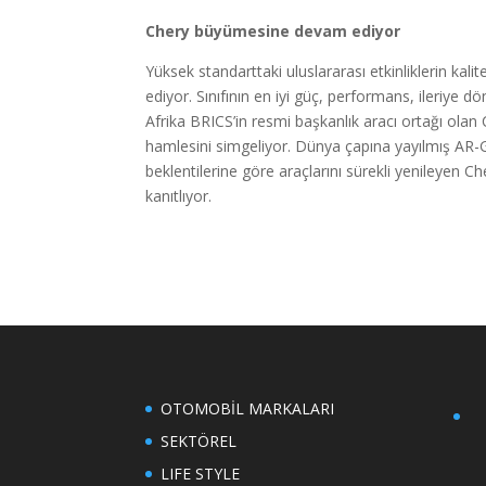
Chery büyümesine devam ediyor
Yüksek standarttaki uluslararası etkinliklerin kali
ediyor. Sınıfının en iyi güç, performans, ileriye
Afrika BRICS’in resmi başkanlık aracı ortağı ol
hamlesini simgeliyor. Dünya çapına yayılmış AR-GE
beklentilerine göre araçlarını sürekli yenileyen C
kanıtlıyor.
OTOMOBİL MARKALARI
SEKTÖREL
LIFE STYLE