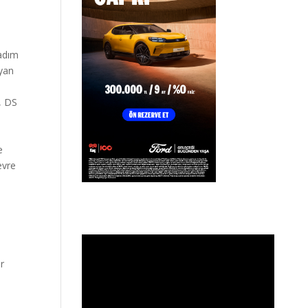
Tadım
uyan
, DS
e
evre
P
er