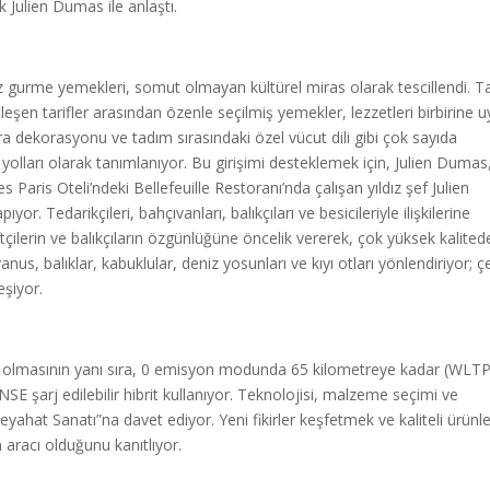
 Julien Dumas ile anlaştı.
z gurme yemekleri, somut olmayan kültürel miras olarak tescillendi. 
şen tarifler arasından özenle seçilmiş yemekler, lezzetleri birbirine 
ra dekorasyonu ve tadım sırasındaki özel vücut dili gibi çok sayıda
olları olarak tanımlanıyor. Bu girişimi desteklemek için, Julien Dumas
Paris Oteli’ndeki Bellefeuille Restoranı’nda çalışan yıldız şef Julien
Tedarikçileri, bahçıvanları, balıkçıları ve besicileriyle ilişkilerine
ftçilerin ve balıkçıların özgünlüğüne öncelik vererek, çok yüksek kalited
nus, balıklar, kabuklular, deniz yosunları ve kıyı otları yönlendiriyor; ç
eşiyor.
 olmasının yanı sıra, 0 emisyon modunda 65 kilometreye kadar (WLT
E şarj edilebilir hibrit kullanıyor. Teknolojisi, malzeme seçimi ve
yahat Sanatı”na davet ediyor. Yeni fikirler keşfetmek ve kaliteli ürünl
m aracı olduğunu kanıtlıyor.