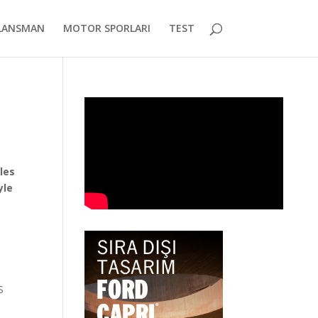
LANSMAN
MOTOR SPORLARI
TEST
les
yle
S