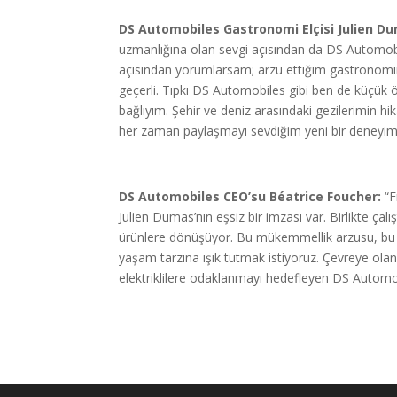
DS Automobiles Gastronomi Elçisi Julien D
uzmanlığına olan sevgi açısından da DS Automobil
açısından yorumlarsam; arzu ettiğim gastronomini
geçerli. Tıpkı DS Automobiles gibi ben de küçük
bağlıyım. Şehir ve deniz arasındaki gezilerimin hi
her zaman paylaşmayı sevdiğim yeni bir deneyim
DS Automobiles CEO’su Béatrice Foucher:
“F
Julien Dumas’nın eşsiz bir imzası var. Birlikte çalı
ürünlere dönüşüyor. Bu mükemmellik arzusu, bu pa
yaşam tarzına ışık tutmak istiyoruz. Çevreye ola
elektriklilere odaklanmayı hedefleyen DS Automob