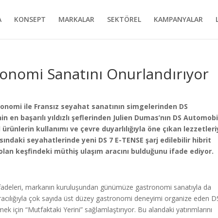
A
KONSEPT
MARKALAR
SEKTÖREL
KAMPANYALAR
onomi Sanatını Onurlandırıyor
onomi ile Fransız seyahat sanatının simgelerinden DS
 en başarılı yıldızlı şeflerinden Julien Dumas’nın DS Automobi
ürünlerin kullanımı ve çevre duyarlılığıyla öne çıkan lezzetleri
ndaki seyahatlerinde yeni DS 7 E-TENSE şarj edilebilir hibrit
re olan keşfindeki müthiş ulaşım aracını bulduğunu ifade ediyor.
 ifadeleri, markanın kuruluşundan günümüze gastronomi sanatıyla da
cılığıyla çok sayıda üst düzey gastronomi deneyimi organize eden D
 için “Mutfaktaki Yerini” sağlamlaştırıyor. Bu alandaki yatırımlarını