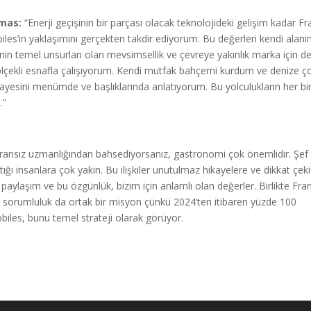
umas:
“Enerji geçişinin bir parçası olacak teknolojideki gelişim kadar Fr
es’in yaklaşımını gerçekten takdir ediyorum. Bu değerleri kendi alan
n temel unsurları olan mevsimsellik ve çevreye yakınlık marka için d
 ölçekli esnafla çalışıyorum. Kendi mutfak bahçemi kurdum ve denize ç
kayesini menümde ve başlıklarında anlatıyorum. Bu yolculukların her bir
.”
ransız uzmanlığından bahsediyorsanız, gastronomi çok önemlidir. Şef
ştığı insanlara çok yakın. Bu ilişkiler unutulmaz hikayelere ve dikkat çeki
ylaşım ve bu özgünlük, bizim için anlamlı olan değerler. Birlikte Fra
n sorumluluk da ortak bir misyon çünkü 2024’ten itibaren yüzde 100
iles, bunu temel strateji olarak görüyor.