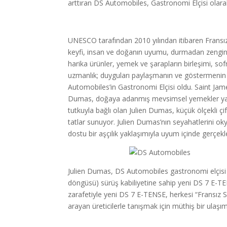
arttıran DS Automobiles, Gastronomi Elçisi olarak
UNESCO tarafından 2010 yılından itibaren Fransı
keyfi, insan ve doğanın uyumu, durmadan zenginle
harika ürünler, yemek ve şarapların birleşimi, sof
uzmanlık; duyguları paylaşmanın ve göstermenin y
Automobiles’in Gastronomi Elçisi oldu. Saint James 
Dumas, doğaya adanmış mevsimsel yemekler yapıyor. 
tutkuyla bağlı olan Julien Dumas, küçük ölçekli çi
tatlar sunuyor. Julien Dumas’nın seyahatlerini okya
dostu bir aşçılık yaklaşımıyla uyum içinde gerçekl
Julien Dumas, DS Automobiles gastronomi elçisi
döngüsü) sürüş kabiliyetine sahip yeni DS 7 E-TENS
zarafetiyle yeni DS 7 E-TENSE, herkesi “Fransız Se
arayan üreticilerle tanışmak için müthiş bir ulaşı