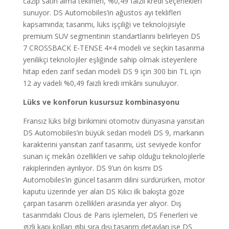
cazip satın alma teklifleri, %0,49 faizli kredi seçenekleri
sunuyor. DS Automobiles’in ağustos ayı teklifleri
kapsamında; tasarımı, lüks işçiliği ve teknolojisiyle
premium SUV segmentinin standartlarını belirleyen DS
7 CROSSBACK E-TENSE 4×4 modeli ve seçkin tasarıma
yenilikçi teknolojiler eşliğinde sahip olmak isteyenlere
hitap eden zarif sedan modeli DS 9 için 300 bin TL için
12 ay vadeli %0,49 faizli kredi imkânı sunuluyor.
Lüks ve konforun kusursuz kombinasyonu
Fransız lüks bilgi birikimini otomotiv dünyasına yansıtan
DS Automobiles’in büyük sedan modeli DS 9, markanın
karakterini yansıtan zarif tasarımı, üst seviyede konfor
sunan iç mekân özellikleri ve sahip olduğu teknolojilerle
rakiplerinden ayrılıyor. DS 9’un ön kısmı DS
Automobiles’in güncel tasarım dilini sürdürürken, motor
kaputu üzerinde yer alan DS Kılıcı ilk bakışta göze
çarpan tasarım özellikleri arasında yer alıyor. Dış
tasarımdaki Clous de Paris işlemeleri, DS Fenerleri ve
gizli kapı kolları gibi sıra dışı tasarım detayları ise DS