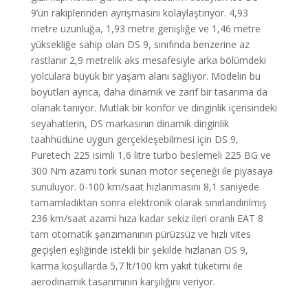
9’un rakiplerinden ayrışmasını kolaylaştırıyor. 4,93
metre uzunluğa, 1,93 metre genişliğe ve 1,46 metre
yüksekliğe sahip olan DS 9, sınıfında benzerine az
rastlanır 2,9 metrelik aks mesafesiyle arka bölümdeki
yolculara büyük bir yaşam alanı sağlıyor. Modelin bu
boyutları ayrıca, daha dinamik ve zarif bir tasarıma da
olanak tanıyor. Mutlak bir konfor ve dinginlik içerisindeki
seyahatlerin, DS markasının dinamik dinginlik
taahhüdüne uygun gerçekleşebilmesi için DS 9,
Puretech 225 isimli 1,6 litre turbo beslemeli 225 BG ve
300 Nm azami tork sunan motor seçeneği ile piyasaya
sunuluyor. 0-100 km/saat hızlanmasını 8,1 saniyede
tamamladıktan sonra elektronik olarak sınırlandırılmış
236 km/saat azami hıza kadar sekiz ileri oranlı EAT 8
tam otomatik şanzımanının pürüzsüz ve hızlı vites
geçişleri eşliğinde istekli bir şekilde hızlanan DS 9,
karma koşullarda 5,7 lt/100 km yakıt tüketimi ile
aerodinamik tasarımının karşılığını veriyor.