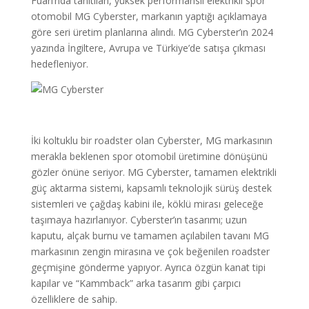
Fuarı’nda tanıtılan, yüksek performanslı elektrikli spor
otomobil MG Cyberster, markanın yaptığı açıklamaya
göre seri üretim planlarına alındı. MG Cyberster’ın 2024
yazında İngiltere, Avrupa ve Türkiye’de satışa çıkması
hedefleniyor.
İki koltuklu bir roadster olan Cyberster, MG markasının
merakla beklenen spor otomobil üretimine dönüşünü
gözler önüne seriyor. MG Cyberster, tamamen elektrikli
güç aktarma sistemi, kapsamlı teknolojik sürüş destek
sistemleri ve çağdaş kabini ile, köklü mirası geleceğe
taşımaya hazırlanıyor. Cyberster’ın tasarımı; uzun
kaputu, alçak burnu ve tamamen açılabilen tavanı MG
markasının zengin mirasına ve çok beğenilen roadster
geçmişine gönderme yapıyor. Ayrıca özgün kanat tipi
kapılar ve “Kammback” arka tasarım gibi çarpıcı
özelliklere de sahip.