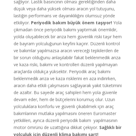
sağlıyor. Lastik basıncının olması gerektiğinden daha
düşük veya daha yüksek olması aracın yol tutuşunu,
lastiğin performans ve dayanıklılığını olumsuz yönde
etkiliyor.
Periyodik bakım büyük önem taşıyor!
Yola
çıkmadan önce periyodik bakımı yaptırmak önemlidir,
yolda oluşabilecek bir arıza hem güvenlik riski taşır hem
de bayram yolculuğunun keyfini kaçırır. Düzenli kontrol
ve bakımlar yapılmazsa aracın vereceği tepkilerden de
bir sorun olduğunu anlaşılabilir fakat beklenmedik arıza
ve kaza riski, bakımı ve kontrolleri düzenli yapılmayan
araçlarda oldukça yüksektir. Periyodik araç bakımı
beklenmedik arıza ve kaza risklerini en aza indirirken,
aracın daha etkili çalışmasını sağlayarak yakıt tüketimini
de azaltır. Bu sayede araç sahipleri hem yola güvenle
devam eder, hem de bütçelerini korumuş olur. Uzun
yolculuklara konforlu ve güvenli çıkabilmek için araç
bakımlarının mutlaka yapılmasını öneren Euromaster
yetkilileri, ayrıca düzenli periyodik bakım yapılmasının
motor ömrünü de uzattığına dikkat çekiyor.
Sağlıklı bir
yolculuk için düzenli klima bakımı şart!