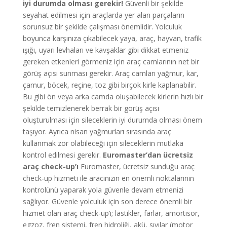
iyi durumda olması gerekir!
Güvenli bir şekilde
seyahat edilmesi için araçlarda yer alan parçaların
sorunsuz bir şekilde çalışması önemlidir. Yolculuk
boyunca karşınıza çıkabilecek yaya, araç, hayvan, trafik
ışığı, uyarı levhaları ve kavşaklar gibi dikkat etmeniz
gereken etkenleri görmeniz için araç camlarının net bir
görüş açısı sunması gerekir. Araç camları yağmur, kar,
çamur, böcek, reçine, toz gibi birçok kirle kaplanabilir.
Bu gibi ön veya arka camda oluşabilecek kirlerin hızlı bir
şekilde temizlenerek berrak bir görüş açısı
oluşturulması için sileceklerin iyi durumda olması önem
taşıyor. Ayrıca nisan yağmurları sırasında araç
kullanmak zor olabileceği için sileceklerin mutlaka
kontrol edilmesi gerekir.
Euromaster’dan ücretsiz
araç check-up’ı
Euromaster, ücretsiz sunduğu araç
check-up hizmeti ile aracınızın en önemli noktalarının
kontrolünü yaparak yola güvenle devam etmenizi
sağlıyor. Güvenle yolculuk için son derece önemli bir
hizmet olan araç check-up’ı; lastikler, farlar, amortisör,
egzoz, fren sistemi, fren hidroliği, akü, sıvılar (motor