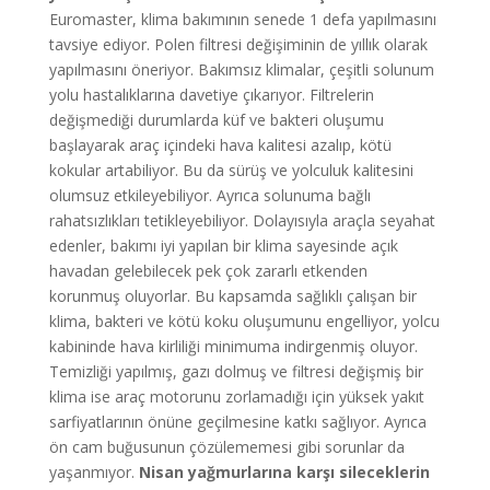
Euromaster, klima bakımının senede 1 defa yapılmasını
tavsiye ediyor. Polen filtresi değişiminin de yıllık olarak
yapılmasını öneriyor. Bakımsız klimalar, çeşitli solunum
yolu hastalıklarına davetiye çıkarıyor. Filtrelerin
değişmediği durumlarda küf ve bakteri oluşumu
başlayarak araç içindeki hava kalitesi azalıp, kötü
kokular artabiliyor. Bu da sürüş ve yolculuk kalitesini
olumsuz etkileyebiliyor. Ayrıca solunuma bağlı
rahatsızlıkları tetikleyebiliyor. Dolayısıyla araçla seyahat
edenler, bakımı iyi yapılan bir klima sayesinde açık
havadan gelebilecek pek çok zararlı etkenden
korunmuş oluyorlar. Bu kapsamda sağlıklı çalışan bir
klima, bakteri ve kötü koku oluşumunu engelliyor, yolcu
kabininde hava kirliliği minimuma indirgenmiş oluyor.
Temizliği yapılmış, gazı dolmuş ve filtresi değişmiş bir
klima ise araç motorunu zorlamadığı için yüksek yakıt
sarfiyatlarının önüne geçilmesine katkı sağlıyor. Ayrıca
ön cam buğusunun çözülememesi gibi sorunlar da
yaşanmıyor.
Nisan yağmurlarına karşı sileceklerin