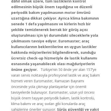
dâhil olmak üzere, tüm lastiklerin kontrol
edilmesinin büyük önem taşıdığına ve düzenli
periyodik bakım yapılmasının motor ömrünü
uzattığına dikkat çekiyor. Ayrıca klima bakımının
senede 1 defa yapılmasını ve kirlerin hızlı bir
şekilde temizlenerek berrak bir görüş açısı
oluşturulması için iyi durumdaki sileceklerle yola
çıkılmasını tavsiye ediyor. Euromaster; araç
kullanıcılarının beklentilerine en uygun lastikler
hakkında müşterilerini bilgilendirerek, sunduğu
ücretsiz check-up hizmetiyle de lastik kullanımı
esnasında yaşanabilecek olası mağduriyetlerin
önüne geçiyor.
Türkiye’nin 50 ilinde yer alan 157’ye
varan servis noktasıyla profesyonel lastik ve araç bakım
hizmeti veren Euromaster, Ramazan Bayramı
öncesinde yola çıkmayı planlayanlar için önemli
tavsiyelerde bulunuyor. Euromaster, uzun yol öncesi
büyük önem taşıyan periyodik bakım, lastik kontrolü,
klima bakımı ve araç sıvıları gibi konularda araç
sahiplerine öneriler sunuyor.
Sürüş güvenliği ve yakıt