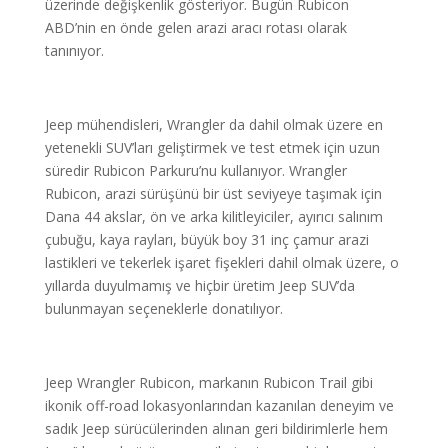
üzerinde değişkenlik gösteriyor. Bugün Rubicon
ABD’nin en önde gelen arazi aracı rotası olarak
tanınıyor.
Jeep mühendisleri, Wrangler da dahil olmak üzere en
yetenekli SUV’ları geliştirmek ve test etmek için uzun
süredir Rubicon Parkuru’nu kullanıyor. Wrangler
Rubicon, arazi sürüşünü bir üst seviyeye taşımak için
Dana 44 akslar, ön ve arka kilitleyiciler, ayırıcı salınım
çubuğu, kaya rayları, büyük boy 31 inç çamur arazi
lastikleri ve tekerlek işaret fişekleri dahil olmak üzere, o
yıllarda duyulmamış ve hiçbir üretim Jeep SUV’da
bulunmayan seçeneklerle donatılıyor.
Jeep Wrangler Rubicon, markanın Rubicon Trail gibi
ikonik off-road lokasyonlarından kazanılan deneyim ve
sadık Jeep sürücülerinden alınan geri bildirimlerle hem