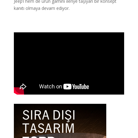
Jeep’i hem de ürün gamını ileriye taşıyan bir konsept
kanıtı olmaya devam ediyor.