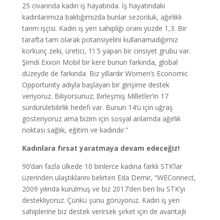
25 civarında kadın iş hayatında. İş hayatındaki
kadınlarımıza baktığımızda bunlar sezonluk, ağırlıklı
tarım işçisi. Kadın iş yeri sahipliği oranı yüzde 1,3. Bir
tarafta tam olarak potansiyelini kullanamadığımız
korkunç zeki, üretici, 1’i 5 yapan bir cinsiyet grubu var.
Şimdi Exxon Mobil bir kere bunun farkında, global
düzeyde de farkında. Biz yıllardır Women’s Economic
Opportunity adıyla başlayan bir girişime destek
veriyoruz. Biliyorsunuz; Birleşmiş Milletler’in 17
sürdürülebilirlik hedefi var. Bunun 14’ü için uğraş
gösteriyoruz ama bizim için sosyal anlamda ağırlık
noktası sağlık, eğitim ve kadındır.”
Kadınlara fırsat yaratmaya devam edeceğiz!
90’dan fazla ülkede 10 binlerce kadına farklı STK’lar
üzerinden ulaştıklarını belirten Eda Demir, “WEConnect,
2009 yılında kurulmuş ve biz 2017’den beri bu STK’yı
destekliyoruz. Çünkü şunu görüyoruz. Kadın iş yeri
sahiplerine biz destek verirsek şirket için de avantajlı