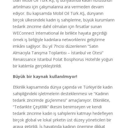
olan Mobil Oil Türk AŞ, iş dünyasında kadın nüfusunun
artırılması için çalışmalarına ara vermeden devam
ediyor. Bu kapsamda Mobil Oil Türk AŞ, dünyanın
birçok ülkesindeki kadın iş sahiplerine, büyük kurumların
tedarik zincirine dahil olmaları için fırsatlar sunan
WEConnect International ile birlikte hayata geçirdiği
örnek iş birliğiyle kadınlara networklerini geliştirme
imkânı sağlıyor. Bu yıl 7’ncisi düzenlenen “Satın
Almacıyla Tanışma Toplantısı – İstanbul ve Ötesi”
Renaissance Istanbul Polat Bosphorus Hotel’de yoğun
bir katılımla gerçekleştirildi.
Büyük bir kaynak kullanılmıyor!
Etkinlik kapsamında dünya çapında ve Türkiye’de kadın
sahipliğindeki işletmelerin desteklenmesi ve “Kadının
tedarik zincirinde güçlenmesi” amaçlanıyor. Etkinlikte,
“Tedarikte Çeşitlilik” ilkesini benimseyen ve kendi
tedarik zincirine kadın iş sahiplerini katmayı hedefleyen
birçok global ve lokal şirketin üst düzey yöneticileri bir
araya getirildi. İş hayatında kadının önemine dikkat