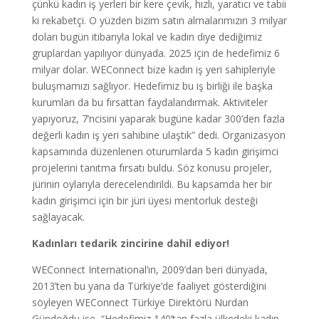
çünkü kadın iş yerleri bir kere çevik, hızlı, yaratıcı ve tabii
ki rekabetçi. O yüzden bizim satın almalarımızın 3 milyar
doları bugün itibarıyla lokal ve kadın diye dediğimiz
gruplardan yapılıyor dünyada. 2025 için de hedefimiz 6
milyar dolar. WEConnect bize kadın iş yeri sahipleriyle
buluşmamızı sağlıyor. Hedefimiz bu iş birliği ile başka
kurumları da bu fırsattan faydalandırmak. Aktiviteler
yapıyoruz, 7’ncisini yaparak bugüne kadar 300’den fazla
değerli kadın iş yeri sahibine ulaştık” dedi. Organizasyon
kapsamında düzenlenen oturumlarda 5 kadın girişimci
projelerini tanıtma fırsatı buldu. Söz konusu projeler,
jürinin oylarıyla derecelendirildi. Bu kapsamda her bir
kadın girişimci için bir jüri üyesi mentorluk desteği
sağlayacak.
Kadınları tedarik zincirine dahil ediyor!
WEConnect International’ın, 2009’dan beri dünyada,
2013’ten bu yana da Türkiye’de faaliyet gösterdiğini
söyleyen WEConnect Türkiye Direktörü Nurdan
Gündoğdu ise, “Hedefimiz 140’tan fazla ülkedeki kadın