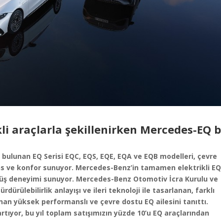
kli araçlarla şekillenirken Mercedes-EQ 
 bulunan EQ Serisi EQC, EQS, EQE, EQA ve EQB modelleri, çevre
s ve konfor sunuyor.
Mercedes-Benz’in tamamen elektrikli E
ürüş deneyimi sunuyor.
Mercedes-Benz Otomotiv İcra Kurulu ve
rülebilirlik anlayışı ve ileri teknoloji ile tasarlanan, farklı
an yüksek performanslı ve çevre dostu EQ ailesini tanıttı.
artıyor, bu yıl toplam satışımızın yüzde 10’u EQ araçlarından