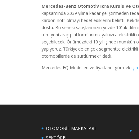
Mercedes-Benz Otomotiv İcra Kurulu ve Ot
kapsamında 2039 yılına kadar geliştirmeden tedari
karbon nötr olmayı hedeflediklerini belirtti. Be
dostu. Bu seneki satışlarımızın yüzde 10’luk dilimi
tüm yeni araç platformlarımız yalnızca elektrikli 
seçebilecek. Önümüzdeki 10 yıl içinde mümkün ol
yapıyoruz. Türkiye’de en çok segmentte elektrik
otomobillerde de sürdürmek.” dedi.
Mercedes EQ Modelleri ve fiyatlarını görmek
için
OTOMOBİL MARKALARI
SEKTÖREL