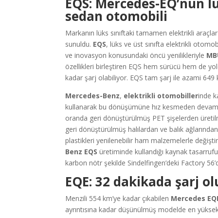
EQS: Mercedes-EQ’nun lü
sedan otomobili
Markanın lüks sınıftaki tamamen elektrikli araçlar
sunuldu.
EQS
, lüks ve üst sınıfta elektrikli oto
ve inovasyon konusundaki öncü yenilikleriyle
MB
özellikleri birleştiren EQS hem sürücü hem de yol
kadar şarj olabiliyor. EQS tam şarj ile azami 649
Mercedes-Benz
,
elektrikli otomobiller
inde k
kullanarak bu dönüşümüne hız kesmeden devam
oranda geri dönüştürülmüş PET şişelerden üretilmi
geri dönüştürülmüş halılardan ve balık ağlarından e
plastikleri yenilenebilir ham malzemelerle değiştir
Benz EQS
üretiminde kullandığı kaynak tasarru
karbon nötr şekilde Sindelfingen’deki Factory 56’
EQE: 32 dakikada şarj o
Menzili 554 km’ye kadar çıkabilen
Mercedes EQ
ayrıntısına kadar düşünülmüş modelde en yüksek k