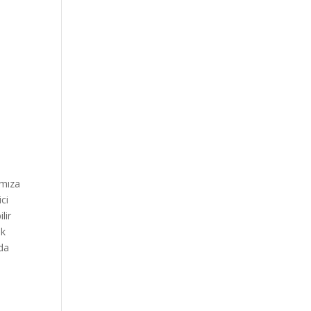
ımıza
ici
lir
uk
nda