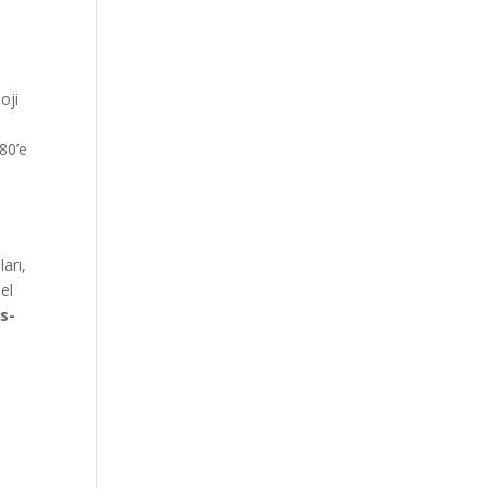
k
oji
80’e
n
arı,
sel
s-