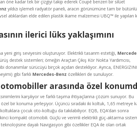
dan öne kadar tek bir çizgiyi takip ederek Coupé benzeri bir silüet
enz
yıldızı işlemeli radyatör paneli, aracın görünümüne tam bir bütünl
 evsel atıklardan elde edilen plastik ikame malzemesi UBQ™ ile yapılan 
ının ilerici lüks yaklaşımını
 yeni giriş seviyesini oluşturuyor. Elektrikli tasarım estetiği,
Mercede
 Sürüş destek sistemleri; örneğin Araçtan Çıkış Kör Nokta Yardımcısı,
ibi donanımlar sürücüyü birçok açıdan destekliyor. Ayrıca, ENERGIZIN
imi) gibi farklı
Mercedes-Benz
özellikleri de sunuluyor.
i otomobiller arasında özel konum
eksinimlerini karşılıyor ve farklı taşıma ihtiyaçlarına çözüm sunuyor. Bu
a özel bir konuma yerleşiyor. Üçüncü sıradaki iki koltuk, 1,65 metreye 
bu koltuklara çocuk oto-koltuğu da takılabiliyor. EQB, EQA’dan sonra
inci kompakt otomobili. Güçlü ve verimli elektrikli güç-aktarma sistem
kâ teknolojisine dayalı Navigasyon gibi özellikler EQA ile olan ortak