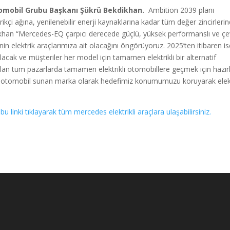
omobil Grubu Başkanı Şükrü Bekdikhan.
Ambition 2039 planı
kçi ağına, yenilenebilir enerji kaynaklarına kadar tüm değer zincirleri
kdikhan “Mercedes-EQ çarpıcı derecede güçlü, yüksek performanslı ve ç
nin elektrik araçlarımıza ait olacağını öngörüyoruz. 2025’ten itibaren i
olacak ve müşteriler her model için tamamen elektrikli bir alternatif
an tüm pazarlarda tamamen elektrikli otomobillere geçmek için hazırl
li otomobil sunan marka olarak hedefimiz konumumuzu koruyarak elekt
 bu linki tıklayarak tüm mercedes elektrikli araçlara ulaşabilirsiniz.