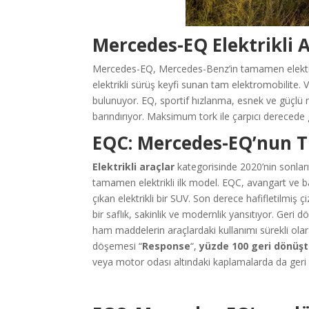
Mercedes-EQ Elektrikli 
Mercedes-EQ, Mercedes-Benz’in tamamen elektrikl
elektrikli sürüş keyfi sunan tam elektromobilite.
bulunuyor. EQ, sportif hızlanma, esnek ve güçlü 
barındırıyor. Maksimum tork ile çarpıcı dereced
EQC: Mercedes-EQ’nun Tü
Elektrikli araçlar
kategorisinde 2020’nin sonlar
tamamen elektrikli ilk model. EQC, avangart ve b
çıkan elektrikli bir SUV. Son derece hafifletilmiş ç
bir saflık, sakinlik ve modernlik yansıtıyor. Geri
ham maddelerin araçlardaki kullanımı sürekli olarak 
döşemesi “
Response
“,
yüzde 100 geri dönüşt
veya motor odası altındaki kaplamalarda da geri d