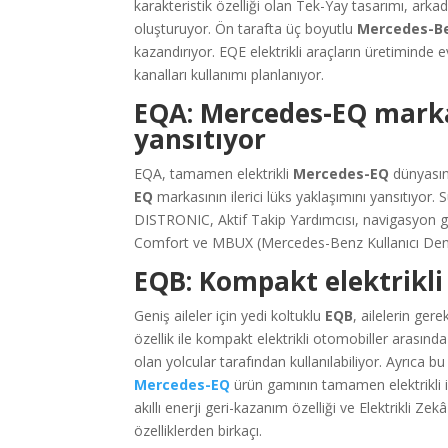
karakteristik özelliği olan Tek-Yay tasarımı, arka
oluşturuyor. Ön tarafta üç boyutlu
Mercedes-B
kazandırıyor. EQE elektrikli araçların üretiminde
kanalları kullanımı planlanıyor.
EQA: Mercedes-EQ markas
yansıtıyor
EQA, tamamen elektrikli
Mercedes-EQ
dünyasına
EQ
markasının ilerici lüks yaklaşımını yansıtıyor.
DISTRONIC, Aktif Takip Yardımcısı, navigasyon g
Comfort ve MBUX (Mercedes-Benz Kullanıcı Deney
EQB: Kompakt elektrikl
Geniş aileler için yedi koltuklu
EQB
, ailelerin ger
özellik ile kompakt elektrikli otomobiller arasınd
olan yolcular tarafından kullanılabiliyor. Ayrıca 
Mercedes-EQ
ürün gamının tamamen elektrikli ik
akıllı enerji geri-kazanım özelliği ve Elektrikli Ze
özelliklerden birkaçı.