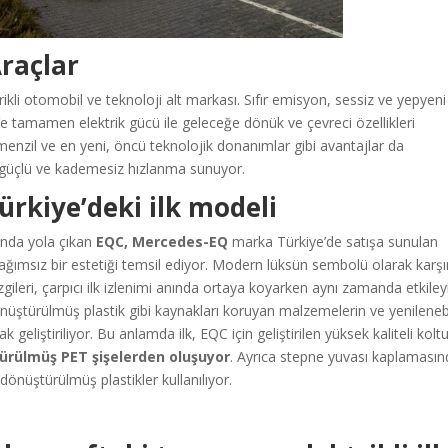
Araçlar
i otomobil ve teknoloji alt markası. Sıfır emisyon, sessiz ve yepyeni
 Ve tamamen elektrik gücü ile geleceğe dönük ve çevreci özellikleri
menzil ve en yeni, öncü teknolojik donanımlar gibi avantajlar da
e güçlü ve kademesiz hızlanma sunuyor.
rkiye’deki ilk modeli
ında yola çıkan
EQC, Mercedes-EQ
marka Türkiye’de satışa sunulan
ağımsız bir estetiği temsil ediyor. Modern lüksün sembolü olarak karş
izgileri, çarpıcı ilk izlenimi anında ortaya koyarken aynı zamanda etkiley
 dönüştürülmüş plastik gibi kaynakları koruyan malzemelerin ve yenilenebi
geliştiriliyor. Bu anlamda ilk, EQC için geliştirilen yüksek kaliteli kolt
ürülmüş PET şişelerden oluşuyor
. Ayrıca stepne yuvası kaplaması
önüştürülmüş plastikler kullanılıyor.