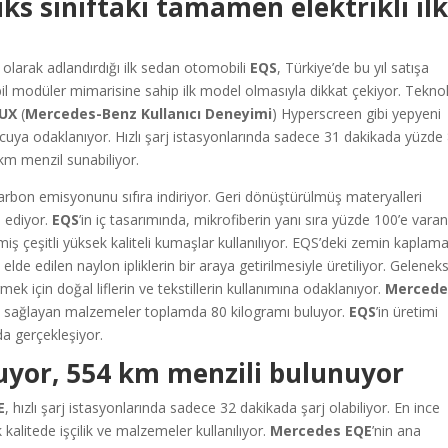
ks sınıftaki tamamen elektrikli il
 olarak adlandırdığı ilk sedan otomobili
EQS
, Türkiye’de bu yıl satışa
mobil modüler mimarisine sahip ilk model olmasıyla dikkat çekiyor. Teknol
UX
(
Mercedes-Benz Kullanıcı Deneyimi
) Hyperscreen gibi yepyeni
cuya odaklanıyor. Hızlı şarj istasyonlarında sadece 31 dakikada yüzde 
 km menzil sunabiliyor.
arbon emisyonunu sıfıra indiriyor. Geri dönüştürülmüş materyalleri
 ediyor.
EQS
’in iç tasarımında, mikrofiberin yanı sıra yüzde 100’e vara
ş çeşitli yüksek kaliteli kumaşlar kullanılıyor. EQS’deki zemin kaplamal
lde edilen naylon ipliklerin bir araya getirilmesiyle üretiliyor. Gelenek
mek için doğal liflerin ve tekstillerin kullanımına odaklanıyor.
Mercede
fu sağlayan malzemeler toplamda 80 kilogramı buluyor.
EQS
’in üretimi
da gerçekleşiyor.
luyor, 554 km menzili bulunuyor
E
, hızlı şarj istasyonlarında sadece 32 dakikada şarj olabiliyor. En ince
alitede işçilik ve malzemeler kullanılıyor.
Mercedes EQE
’nin ana