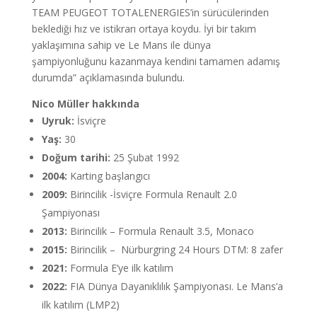
TEAM PEUGEOT TOTALENERGIES’in sürücülerinden
beklediği hız ve istikrarı ortaya koydu. İyi bir takım
yaklaşımına sahip ve Le Mans ile dünya
şampiyonluğunu kazanmaya kendini tamamen adamış
durumda” açıklamasında bulundu.
Nico Müller hakkında
Uyruk:
İsviçre
Yaş:
30
Doğum tarihi:
25 Şubat 1992
2004:
Karting başlangıcı
2009:
Birincilik -İsviçre Formula Renault 2.0
Şampiyonası
2013:
Birincilik – Formula Renault 3.5, Monaco
2015:
Birincilik – Nürburgring 24 Hours DTM: 8 zafer
2021:
Formula E’ye ilk katılım
2022:
FIA Dünya Dayanıklılık Şampiyonası. Le Mans’a
ilk katılım (LMP2)