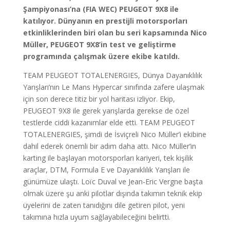
Şampiyonası’na (FIA WEC) PEUGEOT 9X8 ile
katılıyor. Dünyanın en prestijli motorsporları
etkinliklerinden biri olan bu seri kapsamında Nico
Müller, PEUGEOT 9X8’in test ve geliştirme
programında çalışmak üzere ekibe katıldı.
TEAM PEUGEOT TOTALENERGIES, Dünya Dayanıklılık
Yarışları’nın Le Mans Hypercar sınıfında zafere ulaşmak
için son derece titiz bir yol haritası izliyor. Ekip,
PEUGEOT 9X8 ile gerek yarışlarda gerekse de özel
testlerde ciddi kazanımlar elde etti. TEAM PEUGEOT
TOTALENERGIES, şimdi de İsviçreli Nico Müller’i ekibine
dahil ederek önemli bir adım daha attı. Nico Müller’in
karting ile başlayan motorsporları kariyeri, tek kişilik
araçlar, DTM, Formula E ve Dayanıklılık Yarışları ile
günümüze ulaştı. Loïc Duval ve Jean-Eric Vergne başta
olmak üzere şu anki pilotlar dışında takımın teknik ekip
üyelerini de zaten tanıdığını dile getiren pilot, yeni
takımına hızla uyum sağlayabileceğini belirtti.