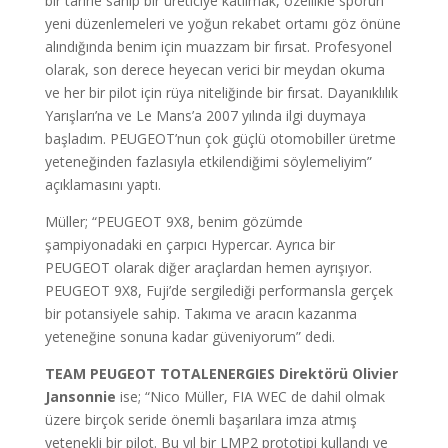
bir tarihe sahip bir üreticiye katılmak, özellikle sporun
yeni düzenlemeleri ve yoğun rekabet ortamı göz önüne
alındığında benim için muazzam bir fırsat. Profesyonel
olarak, son derece heyecan verici bir meydan okuma
ve her bir pilot için rüya niteliğinde bir fırsat. Dayanıklılık
Yarışları’na ve Le Mans’a 2007 yılında ilgi duymaya
başladım. PEUGEOT’nun çok güçlü otomobiller üretme
yeteneğinden fazlasıyla etkilendiğimi söylemeliyim”
açıklamasını yaptı.
Müller; “PEUGEOT 9X8, benim gözümde
şampiyonadaki en çarpıcı Hypercar. Ayrıca bir
PEUGEOT olarak diğer araçlardan hemen ayrışıyor.
PEUGEOT 9X8, Fuji’de sergilediği performansla gerçek
bir potansiyele sahip. Takıma ve aracın kazanma
yeteneğine sonuna kadar güveniyorum” dedi.
TEAM PEUGEOT TOTALENERGIES Direktörü Olivier
Jansonnie
ise; “Nico Müller, FIA WEC de dahil olmak
üzere birçok seride önemli başarılara imza atmış
yetenekli bir pilot. Bu yıl bir LMP2 prototipi kullandı ve