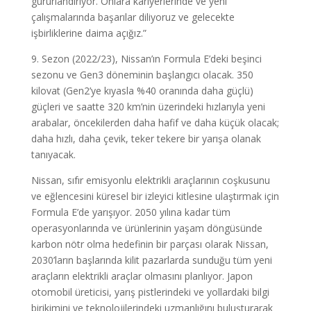
gururlandırıyor. Onlara kariyerlerinde ve yeni
çalışmalarında başarılar diliyoruz ve gelecekte
işbirliklerine daima açığız.”
9. Sezon (2022/23), Nissan’ın Formula E’deki beşinci
sezonu ve Gen3 döneminin başlangıcı olacak. 350
kilovat (Gen2’ye kıyasla %40 oranında daha güçlü)
güçleri ve saatte 320 km’nin üzerindeki hızlarıyla yeni
arabalar, öncekilerden daha hafif ve daha küçük olacak;
daha hızlı, daha çevik, teker tekere bir yarışa olanak
tanıyacak.
Nissan, sıfır emisyonlu elektrikli araçlarının coşkusunu
ve eğlencesini küresel bir izleyici kitlesine ulaştırmak için
Formula E’de yarışıyor. 2050 yılına kadar tüm
operasyonlarında ve ürünlerinin yaşam döngüsünde
karbon nötr olma hedefinin bir parçası olarak Nissan,
2030’ların başlarında kilit pazarlarda sunduğu tüm yeni
araçların elektrikli araçlar olmasını planlıyor. Japon
otomobil üreticisi, yarış pistlerindeki ve yollardaki bilgi
birikimini ve teknolojilerindeki uzmanlığını buluşturarak