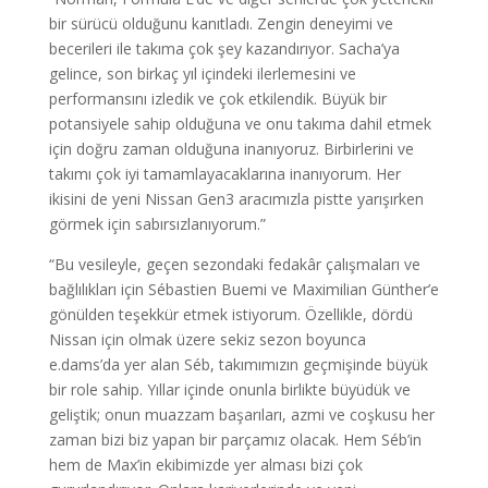
bir sürücü olduğunu kanıtladı. Zengin deneyimi ve
becerileri ile takıma çok şey kazandırıyor. Sacha’ya
gelince, son birkaç yıl içindeki ilerlemesini ve
performansını izledik ve çok etkilendik. Büyük bir
potansiyele sahip olduğuna ve onu takıma dahil etmek
için doğru zaman olduğuna inanıyoruz. Birbirlerini ve
takımı çok iyi tamamlayacaklarına inanıyorum. Her
ikisini de yeni Nissan Gen3 aracımızla pistte yarışırken
görmek için sabırsızlanıyorum.”
“Bu vesileyle, geçen sezondaki fedakâr çalışmaları ve
bağlılıkları için Sébastien Buemi ve Maximilian Günther’e
gönülden teşekkür etmek istiyorum. Özellikle, dördü
Nissan için olmak üzere sekiz sezon boyunca
e.dams’da yer alan Séb, takımımızın geçmişinde büyük
bir role sahip. Yıllar içinde onunla birlikte büyüdük ve
geliştik; onun muazzam başarıları, azmi ve coşkusu her
zaman bizi biz yapan bir parçamız olacak. Hem Séb’in
hem de Max’in ekibimizde yer alması bizi çok