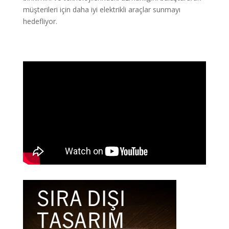
müşterileri için daha iyi elektrikli araçlar sunmayı
hedefliyor.