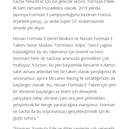
Sacha Fenestraz için ise gelecek sezon, Formula E’deki
ilk tam zamanlı mücadelesi olacak. 2019 yılında
Japonya Formula 3 şampiyonluğunu kazanan Fransız-
Arjantinli yarışçı, şu anda Super GT sıralamasında
zirvede yer alıyor.
Nissan Formula E Genel Müdürü ve Nissan Formula E
Takımı Genel Müdürü Tommaso Volpe, “Gen3 çağına
başladığımız bu an, takımımız için önemli ve hem
Norman’ı hem de Sacha’yı aramızda görmekten çok
mutluyuz. 9.Sezon, bu yılın başlarında Nissan’ın e.dams’ı
satın alması ardından tek bir takım olarak yarıştığımız ilk
sezonumuz; ayrıca McLaren Racing ile ortaklığımızın da
başlangıcı olacak. Bu, Nissan Formula E Takımı için yeni
bir dönemin başlangıcı ve bizim için deneyimli
yarışçılara sahip olmanın yanı sıra yeni yetenekleri
yetiştirecek bir denge yaratacağına inanıyoruz. Norman
ve Sacha da bu vizyonumuzu gerçekleştirmek için iki
güçlü sürücü.”
“Norman, Formula E’de ve diğer serilerde çok yetenekli