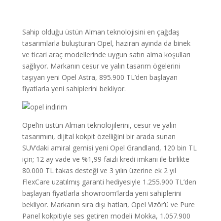
Sahip olduğu üstün Alman teknolojisini en çağdaş
tasarımlarla buluşturan Opel, haziran ayında da binek
ve ticari araç modellerinde uygun satın alma koşulları
sağlıyor. Markanın cesur ve yalın tasarım ögelerini
taşıyan yeni Opel Astra, 895.900 TL’den başlayan
fiyatlarla yeni sahiplerini bekliyor.
Opel’in üstün Alman teknolojilerini, cesur ve yalın
tasarımını, dijital kokpit özelliğini bir arada sunan
SUV’daki amiral gemisi yeni Opel Grandland, 120 bin TL
için; 12 ay vade ve %1,99 faizli kredi imkanı ile birlikte
80.000 TL takas desteği ve 3 yılın üzerine ek 2 yıl
FlexCare uzatılmış garanti hediyesiyle 1.255.900 TL’den
başlayan fiyatlarla showroom’larda yeni sahiplerini
bekliyor. Markanın sıra dışı hatları, Opel Vizör’ü ve Pure
Panel kokpitiyle ses getiren modeli Mokka, 1.057.900