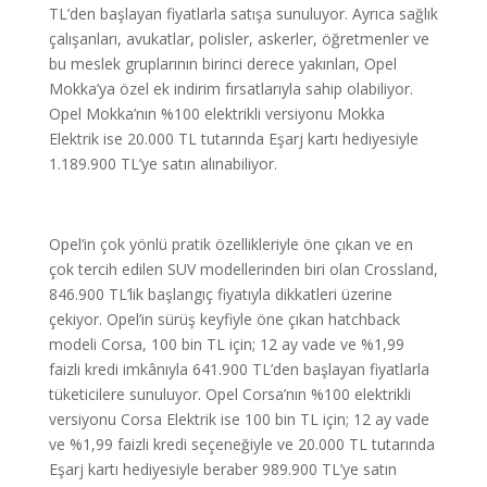
TL’den başlayan fiyatlarla satışa sunuluyor. Ayrıca sağlık
çalışanları, avukatlar, polisler, askerler, öğretmenler ve
bu meslek gruplarının birinci derece yakınları, Opel
Mokka’ya özel ek indirim fırsatlarıyla sahip olabiliyor.
Opel Mokka’nın %100 elektrikli versiyonu Mokka
Elektrik ise 20.000 TL tutarında Eşarj kartı hediyesiyle
1.189.900 TL’ye satın alınabiliyor.
Opel’in çok yönlü pratik özellikleriyle öne çıkan ve en
çok tercih edilen SUV modellerinden biri olan Crossland,
846.900 TL’lik başlangıç fiyatıyla dikkatleri üzerine
çekiyor. Opel’in sürüş keyfiyle öne çıkan hatchback
modeli Corsa, 100 bin TL için; 12 ay vade ve %1,99
faizli kredi imkânıyla 641.900 TL’den başlayan fiyatlarla
tüketicilere sunuluyor. Opel Corsa’nın %100 elektrikli
versiyonu Corsa Elektrik ise 100 bin TL için; 12 ay vade
ve %1,99 faizli kredi seçeneğiyle ve 20.000 TL tutarında
Eşarj kartı hediyesiyle beraber 989.900 TL’ye satın