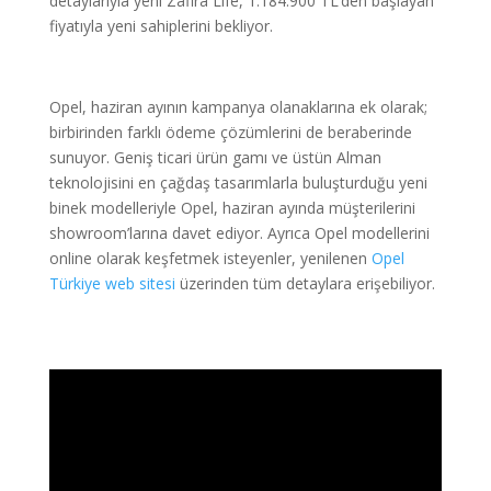
detaylarıyla yeni Zafira Life, 1.184.900 TL’den başlayan
fiyatıyla yeni sahiplerini bekliyor.
Opel, haziran ayının kampanya olanaklarına ek olarak;
birbirinden farklı ödeme çözümlerini de beraberinde
sunuyor. Geniş ticari ürün gamı ve üstün Alman
teknolojisini en çağdaş tasarımlarla buluşturduğu yeni
binek modelleriyle Opel, haziran ayında müşterilerini
showroom’larına davet ediyor. Ayrıca Opel modellerini
online olarak keşfetmek isteyenler, yenilenen
Opel
Türkiye web sitesi
üzerinden tüm detaylara erişebiliyor.