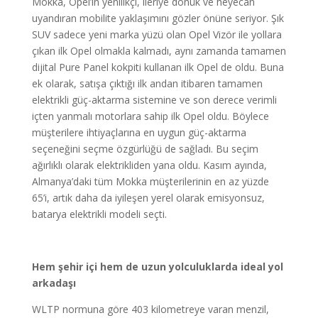
Mokka, Opel’in yenilikçi, ileriye dönük ve heyecan
uyandıran mobilite yaklaşımını gözler önüne seriyor. Şık
SUV sadece yeni marka yüzü olan Opel Vizör ile yollara
çıkan ilk Opel olmakla kalmadı, aynı zamanda tamamen
dijital Pure Panel kokpiti kullanan ilk Opel de oldu. Buna
ek olarak, satışa çıktığı ilk andan itibaren tamamen
elektrikli güç-aktarma sistemine ve son derece verimli
içten yanmalı motorlara sahip ilk Opel oldu. Böylece
müşterilere ihtiyaçlarına en uygun güç-aktarma
seçeneğini seçme özgürlüğü de sağladı. Bu seçim
ağırlıklı olarak elektrikliden yana oldu. Kasım ayında,
Almanya’daki tüm Mokka müşterilerinin en az yüzde
65’i, artık daha da iyileşen yerel olarak emisyonsuz,
batarya elektrikli modeli seçti.
Hem şehir içi hem de uzun yolculuklarda ideal yol
arkadaşı
WLTP normuna göre 403 kilometreye varan menzil,