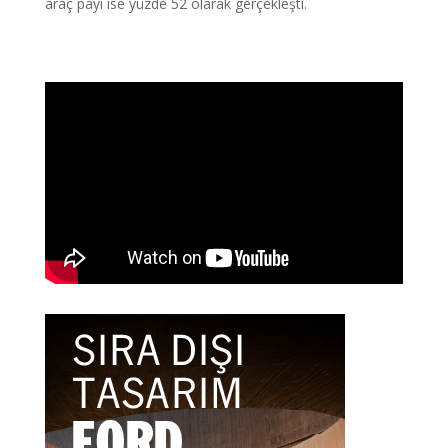
araç payı ise yüzde 52 olarak gerçekleşti.