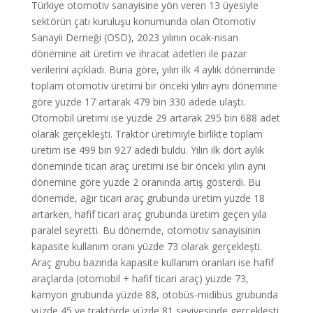
Türkiye otomotiv sanayisine yön veren 13 üyesiyle
sektörün çatı kuruluşu konumunda olan Otomotiv
Sanayii Derneği (OSD), 2023 yılının ocak-nisan
dönemine ait üretim ve ihracat adetleri ile pazar
verilerini açıkladı. Buna göre, yılın ilk 4 aylık döneminde
toplam otomotiv üretimi bir önceki yılın aynı dönemine
göre yüzde 17 artarak 479 bin 330 adede ulaştı.
Otomobil üretimi ise yüzde 29 artarak 295 bin 688 adet
olarak gerçekleşti. Traktör üretimiyle birlikte toplam
üretim ise 499 bin 927 adedi buldu. Yılın ilk dört aylık
döneminde ticari araç üretimi ise bir önceki yılın aynı
dönemine göre yüzde 2 oranında artış gösterdi. Bu
dönemde, ağır ticari araç grubunda üretim yüzde 18
artarken, hafif ticari araç grubunda üretim geçen yıla
paralel seyretti. Bu dönemde, otomotiv sanayisinin
kapasite kullanım oranı yüzde 73 olarak gerçekleşti.
Araç grubu bazında kapasite kullanım oranları ise hafif
araçlarda (otomobil + hafif ticari araç) yüzde 73,
kamyon grubunda yüzde 88, otobüs-midibüs grubunda
yüzde 45 ve traktörde yüzde 81 seviyesinde gerçekleşti.