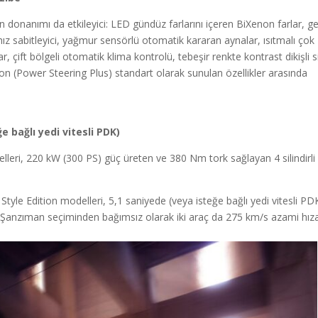
donanımı da etkileyici: LED gündüz farlarını içeren BiXenon farlar, ge
ız sabitleyici, yağmur sensörlü otomatik kararan aynalar, ısıtmalı çok
ar, çift bölgeli otomatik klima kontrolü, tebeşir renkte kontrast dikişli 
yon (Power Steering Plus) standart olarak sunulan özellikler arasında
e bağlı yedi vitesli PDK)
leri, 220 kW (300 PS) güç üreten ve 380 Nm tork sağlayan 4 silindirli 
Style Edition modelleri, 5,1 saniyede (veya isteğe bağlı yedi vitesli PDK
r. Şanzıman seçiminden bağımsız olarak iki araç da 275 km/s azami hız