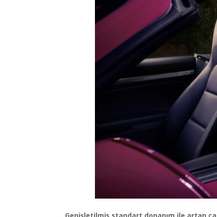
Genişletilmiş standart donanım ile artan c