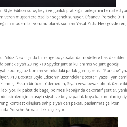
tyle Edition sürüş keyfi ve günlük pratikliğin birleşimini temsil ediyor
önem veren müşterilere özel bir seçenek sunuyor. Efsanevi Porsche 911
neğinin modern bir yorumu olarak sunulan Yakut Yıldız Neo gövde reng
akut Yıldız Neo dışında bir renge boyatsalar da modellere has özellikler
rda parlak siyah 20 inç 718 Spyder jantlar kullanılmış ve jant göbeği
Siyah spor egzoz boruları ve arkadaki parlak gümüş renkli “Porsche” yaz
r alıyor. 718 Boxster Style Edition’ın üzerindeki “Boxster” yazısı, yan cam
eklenmiş. Ekstra bir ücret ödemeden, Siyah veya beyaz olmak üzere ik
labiliyor. İki paket de bagaj bölmesi kapağında dekoratif şeritler, yan
del isimleri için sırasıyla siyah ve beyaz parlak boya kaplamaları içeriy
 rengi kontrast dikişlere sahip siyah deri paketi, paslanmaz çelikten
larında Porsche Arması dikkat çekiyor.