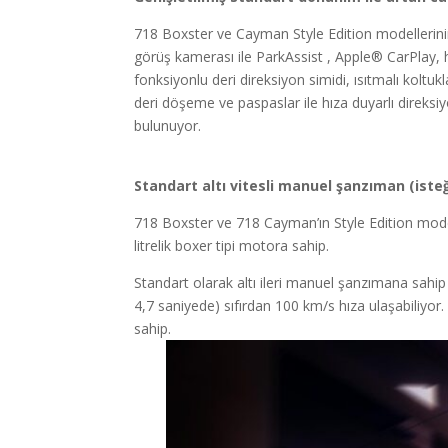
718 Boxster ve Cayman Style Edition modellerinin 
görüş kamerası ile ParkAssist , Apple® CarPlay, h
fonksiyonlu deri direksiyon simidi, ısıtmalı koltukl
deri döşeme ve paspaslar ile hıza duyarlı direksi
bulunuyor.
Standart altı vitesli manuel şanzıman (isteğ
718 Boxster ve 718 Cayman’ın Style Edition model
litrelik boxer tipi motora sahip.
Standart olarak altı ileri manuel şanzımana sahip 
4,7 saniyede) sıfırdan 100 km/s hıza ulaşabiliyo
sahip.