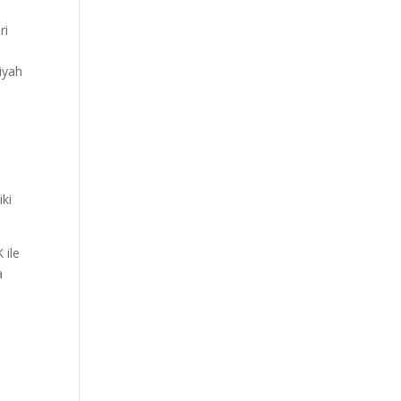
ri
siyah
iki
 ile
a