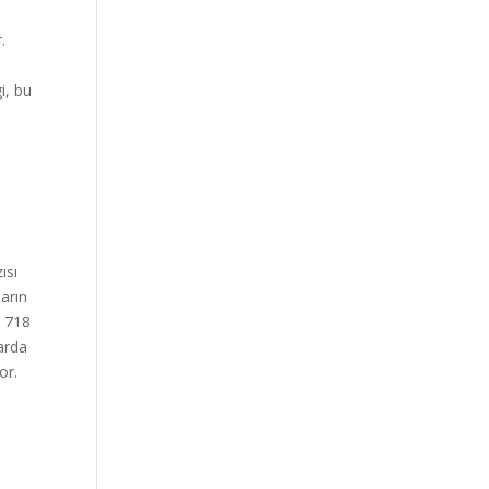
.
i, bu
ısı
ların
i 718
larda
or.