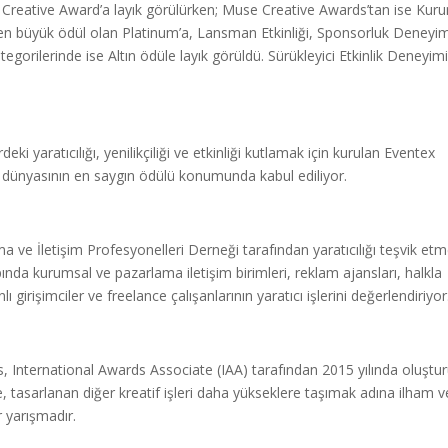
s Creative Award’a layık görülürken; Muse Creative Awards’tan ise Kur
nda en büyük ödül olan Platinum’a, Lansman Etkinliği, Sponsorluk Deneyim
egorilerinde ise Altın ödüle layık görüldü. Sürükleyici Etkinlik Deneyimi
deki yaratıcılığı, yenilikçiliği ve etkinliği kutlamak için kurulan Eventex
 dünyasının en saygın ödülü konumunda kabul ediliyor.
 ve İletişim Profesyonelleri Derneği tarafından yaratıcılığı teşvik et
a kurumsal ve pazarlama iletişim birimleri, reklam ajansları, halkla
lı girişimciler ve freelance çalışanlarının yaratıcı işlerini değerlendiriyor
 International Awards Associate (IAA) tarafından 2015 yılında oluştu
tasarlanan diğer kreatif işleri daha yükseklere taşımak adına ilham 
r yarışmadır.