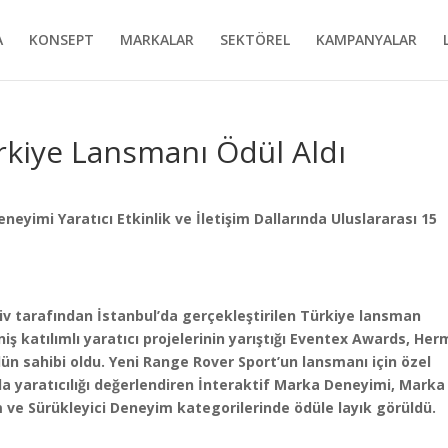
A
KONSEPT
MARKALAR
SEKTÖREL
KAMPANYALAR
rkiye Lansmanı Ödül Aldı
Deneyimi
Yaratıcı Etkinlik ve İletişim Dallarında
Uluslararası 15
v tarafından İstanbul’da gerçekleştirilen Türkiye lansman
niş katılımlı yaratıcı projelerinin yarıştığı Eventex Awards, He
n sahibi oldu. Yeni Range Rover Sport’un lansmanı için özel
a yaratıcılığı değerlendiren İnteraktif Marka Deneyimi, Marka
im ve Sürükleyici Deneyim kategorilerinde ödüle layık görüldü.