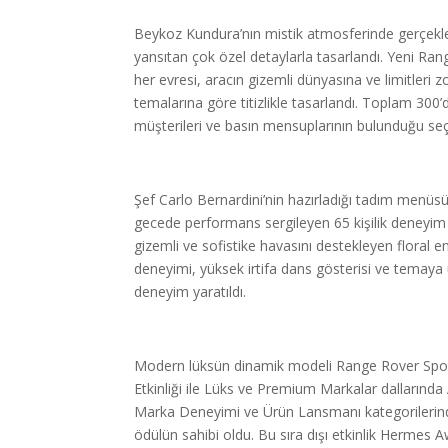
Beykoz Kundura’nın mistik atmosferinde gerçekleş
yansıtan çok özel detaylarla tasarlandı. Yeni Ra
her evresi, aracın gizemli dünyasına ve limitler
temalarına göre titizlikle tasarlandı. Toplam 300
müşterileri ve basın mensuplarının bulunduğu seçki
Şef Carlo Bernardini’nin hazırladığı tadım menüsün
gecede performans sergileyen 65 kişilik deneyim e
gizemli ve sofistike havasını destekleyen flora
deneyimi, yüksek irtifa dans gösterisi ve temaya 
deneyim yaratıldı.
Modern lüksün dinamik modeli Range Rover Sport
Etkinliği ile Lüks ve Premium Markalar dallarında A
Marka Deneyimi ve Ürün Lansmanı kategorileri
ödülün sahibi oldu. Bu sıra dışı etkinlik Hermes