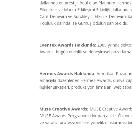
dallarında en prestijli ödül olan Platinum Herme
Etkinlikler ve Marka Etkileşimi Etkinliği dalları
Canlı Deneyim ve Sürükleyici Etkinlik Deneyimi kat
Topluluk dalında ise Gümüş ödülün sahibi oldu.
Eventex Awards Hakkında:
2009 yılında sektör
Awards, bugün etkinlik ve deneyimsel pazarlama
Hermes Awards Hakkında:
Amerikan Pazarlama
amacıyla düzenlenen Hermes Awards, dünya çapınd
ilişkiler şirketleri, prodüksiyon firmaları, web taban
Muse Creative Awards;
MUSE Creative Awards,
MUSE Awards Programının bir parçasıdır. Özünde, 
ve yaratıcı profesyonellere yönelik uluslararası bi