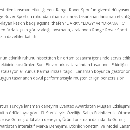
tirilen lansman etkinliği Yeni Range Rover Sport’un gizemli dünyasını
nge Rover Sport’un ruhundan ilham alınarak tasarlanan lansman etkinliğ
i zorlayan keskin bakış açısına ithafen “DARK”, “EDGY” ve “DRAMATIC”
’den fazla kişinin görev aldığı lansmana, aralarında Range Rover Sport
n davetliler katıldı.
ün etkinlik ruhunu hissettiren bir ortam tasarımı içerisinde servis edild
kibinin kostümleri Sudi Etuz markası tarafından tasarlandı. Etkinliğin
l enstalasyonlar Yunus Karma imzası taşıdı. Lansman boyunca gastrono
uygun tasarlanan davul performansıyla müşteriler için benzersiz bir
’un Türkiye lansman deneyimi Eventex Awards’tan Müşteri Etkileşimi
ltın ödüle layık görüldü. Sürükleyici Özelliğe Sahip Etkinlikler ile Otom
nde ise Gümüş ödül alan deneyim, Ürün Lansmanı dalında da Gümüş
 Awards’tan İnteraktif Marka Deneyimi, Etkinlik Yönetimi ve Model Lan