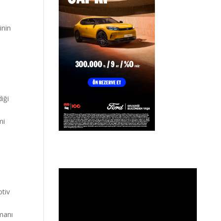
inin
iği
mi
otiv
smanı