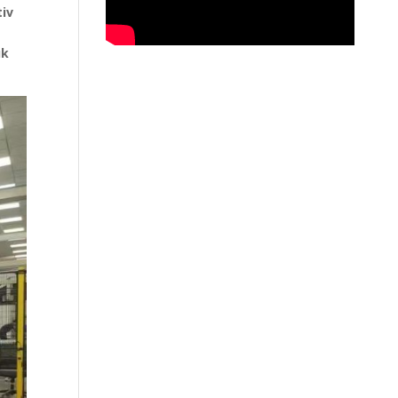
tiv
ık