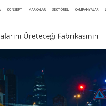
A
KONSEPT
MARKALAR
SEKTÖREL
KAMPANYALAR
larını Üreteceği Fabrikasının
i