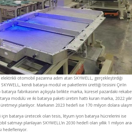
ile elektrikli otomobil pazarına adım atan SKYWELL, gerçekleştirdiği
SKYWELL, kendi batarya modül ve paketlerini ürettiği tesisini Çin’in
batarya fabrikasının açılışıyla birlikte marka, küresel pazardaki rekabe
 batarya modülü ve iki batarya paketi üretim hattı kuran marka, 2022 yılı
 üretmeyi planlıyor. Markanın 2023 hedefi ise 170 milyon dolara ulaşm
i için batarya üretecek olan tesis, lityum iyon batarya hücrelerini ise
obil satmayı planlayan SKYWELL’in 2030 hedefi olan yıllık 1 milyon ara
sı hedefleniyor.