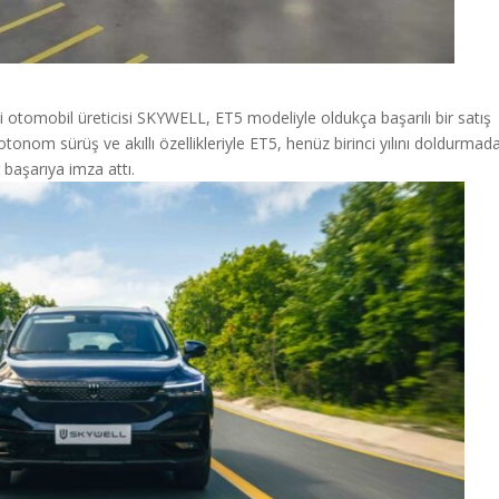
li otomobil üreticisi SKYWELL, ET5 modeliyle oldukça başarılı bir satış
 otonom sürüş ve akıllı özellikleriyle ET5, henüz birinci yılını doldurmad
 başarıya imza attı.