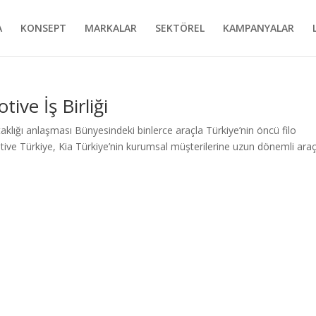
A
KONSEPT
MARKALAR
SEKTÖREL
KAMPANYALAR
ive İş Birliği
aklığı anlaşması Bünyesindeki binlerce araçla Türkiye’nin öncü filo
ive Türkiye, Kia Türkiye’nin kurumsal müşterilerine uzun dönemli ara