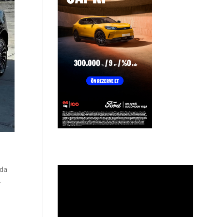
nda
.