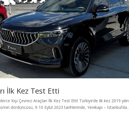
rı İlk Kez Test Etti
nlerce Kişi Çevreci Araçları İlk Kez Test Etti! Türkiye’de ilk kez 2019 yılı
sı’nın dördüncüsü, 9-10 Eylül 2023 tarihlerinde, Yenikapı – İstanbul’da..