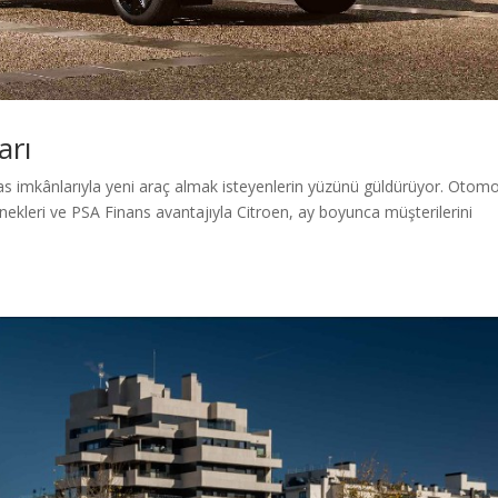
arı
akas imkânlarıyla yeni araç almak isteyenlerin yüzünü güldürüyor. Otomo
enekleri ve PSA Finans avantajıyla Citroen, ay boyunca müşterilerini