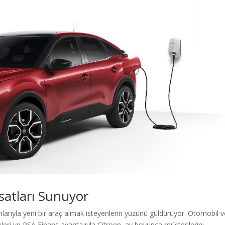
ırsatları Sunuyor
nlarıyla yeni bir araç almak isteyenlerin yüzünü güldürüyor. Otomobil 
kleri ve PSA Finans avantajıyla Citroen, ay boyunca müşterilerini