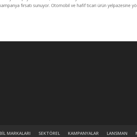
ı kampanya fırsatı sunuyor. Otomobil ve hafif ticari ürün yelpazesine yö
İL MARKALARI
SEKTÖREL
KAMPANYALAR
LANSMAN