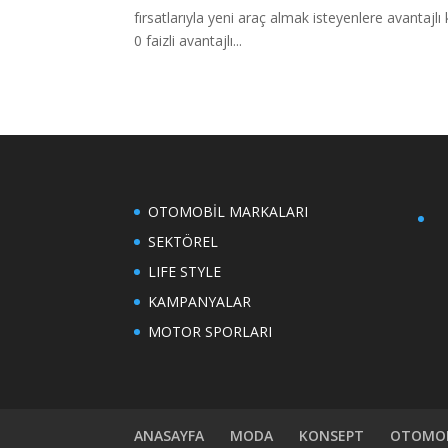
fırsatlarıyla yeni araç almak isteyenlere avantajl
0 faizli avantajlı...
OTOMOBİL MARKALARI
SEKTÖREL
LIFE STYLE
KAMPANYALAR
MOTOR SPORLARI
ANASAYFA
MODA
KONSEPT
OTOMOB