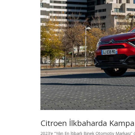
Citroen İlkbaharda Kampa
2023’e “Yılın En İtibarlı Binek Otomotiv Markası” 