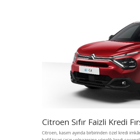
Citroen Sıfır Faizli Kredi F
Citroen, kasım ayında birbirinden özel kredi imkâ
hafif ticari ürün yelpazesine yönelik kredi seçene