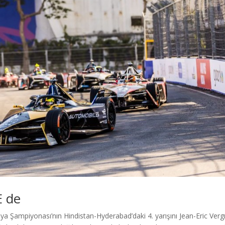
E de
a Şampiyonası’nın Hindistan-Hyderabad’daki 4. yarışını Jean-Eric Ver