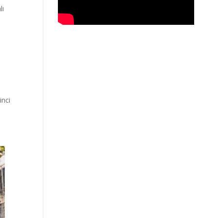
lı
!
inci