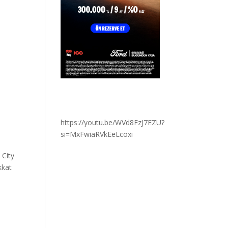
e
https://youtu.be/WVd8FzJ7EZU?
si=MxFwiaRVkEeLcoxi
 City
kkat