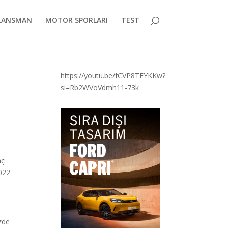
LANSMAN
MOTOR SPORLARI
TEST
https://youtu.be/fCVP8TEYKKw?
si=Rb2WVoVdmh11-73k
aç
2022
üzde