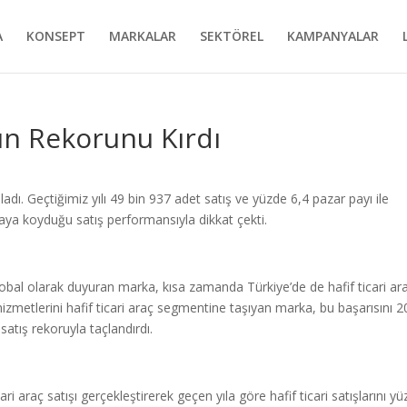
A
KONSEPT
MARKALAR
SEKTÖREL
KAMPANYALAR
n Rekorunu Kırdı
adı. Geçtiğimiz yılı 49 bin 937 adet satış ve yüzde 6,4 pazar payı ile
rtaya koyduğu satış performansıyla dikkat çekti.
lobal olarak duyuran marka, kısa zamanda Türkiye’de de hafif ticari ar
hizmetlerini hafif ticari araç segmentine taşıyan marka, bu başarısını 
satış rekoruyla taçlandırdı.
ari araç satışı gerçekleştirerek geçen yıla göre hafif ticari satışlarını y