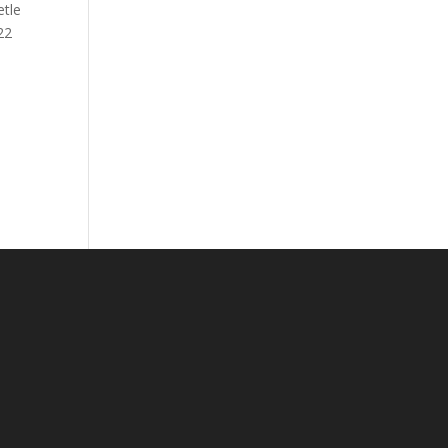
etle
22