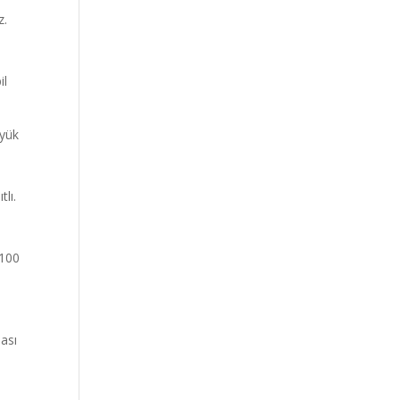
z.
il
yük
lı.
V100
ması