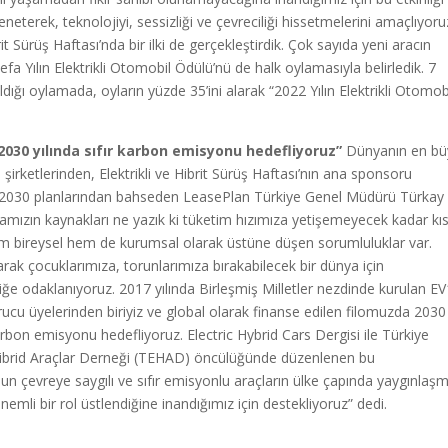
eneterek, teknolojiyi, sessizliği ve çevreciliği hissetmelerini amaçlıyoru
it Sürüş Haftası’nda bir ilki de gerçekleştirdik. Çok sayıda yeni aracın
efa Yılın Elektrikli Otomobil Ödülü’nü de halk oylamasıyla belirledik. 7
dığı oylamada, oyların yüzde 35’ini alarak “2022 Yılın Elektrikli Otomob
2030 yılında sıfır karbon emisyonu hedefliyoruz”
Dünyanın en bü
 şirketlerinden, Elektrikli ve Hibrit Sürüş Haftası’nın ana sponsoru
 2030 planlarından bahseden LeasePlan Türkiye Genel Müdürü Türkay
mızın kaynakları ne yazık ki tüketim hızımıza yetişemeyecek kadar kısıt
m bireysel hem de kurumsal olarak üstüne düşen sorumluluklar var.
rak çocuklarımıza, torunlarımıza bırakabilecek bir dünya için
rliğe odaklanıyoruz. 2017 yılında Birleşmiş Milletler nezdinde kurulan E
urucu üyelerinden biriyiz ve global olarak finanse edilen filomuzda 2030
 karbon emisyonu hedefliyoruz. Electric Hybrid Cars Dergisi ile Türkiye
e Hibrid Araçlar Derneği (TEHAD) öncülüğünde düzenlenen bu
n çevreye saygılı ve sıfır emisyonlu araçların ülke çapında yaygınlaş
emli bir rol üstlendiğine inandığımız için destekliyoruz” dedi.