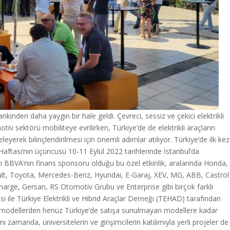
inden daha yaygın bir hale geldi. Çevreci, sessiz ve çekici elektrikli
iv sektörü mobiliteye evrilirken, Türkiye’de de elektrikli araçların
yerek bilinçlendirilmesi için önemli adımlar atılıyor. Türkiye’de ilk kez
 Haftası’nın üçüncüsü 10-11 Eylül 2022 tarihlerinde İstanbul’da
ti BBVA’nın finans sponsoru olduğu bu özel etkinlik, aralarında Honda,
t, Toyota, Mercedes-Benz, Hyundai, E-Garaj, XEV, MG, ABB, Castrol
harge, Gersan, RS Otomotiv Grubu ve Enterprise gibi birçok farklı
si ile Türkiye Elektrikli ve Hibrid Araçlar Derneği (TEHAD) tarafından
n modellerden henüz Türkiye’de satışa sunulmayan modellere kadar
Aynı zamanda, üniversitelerin ve girişimcilerin katılımıyla yerli projeler de