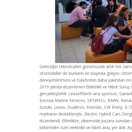
Geleceğin teknolojileri günümüzde artık her zamank
otomobiller de bunların en başında geliyor. Otomot
deneyimlenmesi ve tüketicinin daha yakından incele
2019 yılında düzenlenen Elektrikli ve Hibrit Sürüş
gerçekleştirildi. LeasePlan’in ana sponsor, Garan
Eurosia Marine Services, SKYWELL, BMW, Renaul
Suzuki, Lexus, Dualtron, Enisolar, CW Enerji, G C
markanın destekleriyle, Electric Hybrid Cars Dergi
düzenlendi. Etkinlikte, ülkemizde pazara sunula
birbirinden özel elektrikli ve hibrit araç yer aldı. 