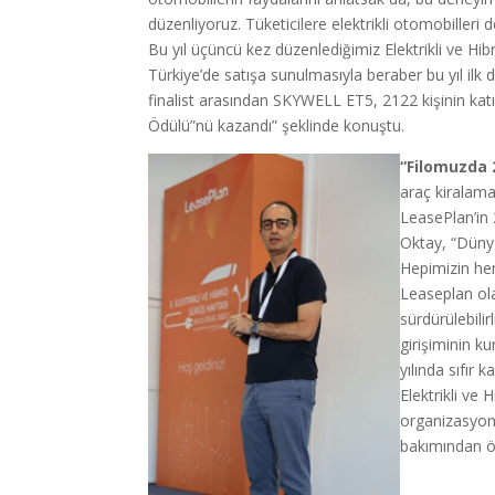
düzenliyoruz. Tüketicilere elektrikli otomobilleri d
Bu yıl üçüncü kez düzenlediğimiz Elektrikli ve Hibr
Türkiye’de satışa sunulmasıyla beraber bu yıl ilk d
finalist arasından SKYWELL ET5, 2122 kişinin katıl
Ödülü”nü kazandı” şeklinde konuştu.
“Filomuzda 
araç kiralama
LeasePlan’in
Oktay, “Dünya
Hepimizin he
Leaseplan ola
sürdürülebili
girişiminin k
yılında sıfır
Elektrikli v
organizasyonu
bakımından ön