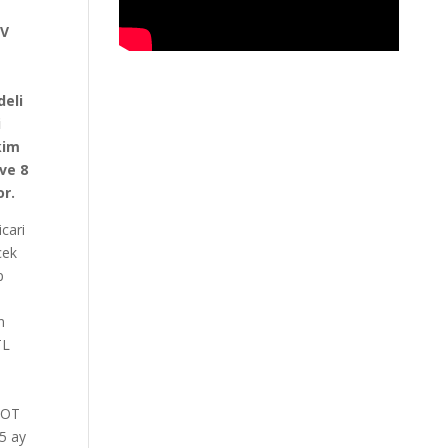
UV
i
deli
i
kim
ve 8
or.
icari
cek
p
n
TL
GEOT
5 ay