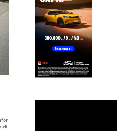
nfor
izli