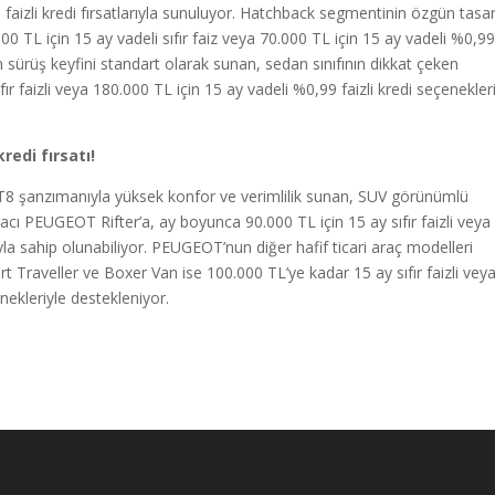
9 faizli kredi fırsatlarıyla sunuluyor. Hatchback segmentinin özgün tasar
0 TL için 15 ay vadeli sıfır faiz veya 70.000 TL için 15 ay vadeli %0,9
m sürüş keyfini standart olarak sunan, sedan sınıfının dikkat çeken
r faizli veya 180.000 TL için 15 ay vadeli %0,99 faizli kredi­ seçenekler
redi fırsatı!
T8 şanzımanıyla yüksek konfor ve verimlilik sunan, SUV görünümlü
aracı PEUGEOT Rifter’a, ay boyunca 90.000 TL için 15 ay sıfır faizli veya
yla sahip olunabiliyor. PEUGEOT’nun diğer hafif ticari araç modelleri
 Traveller ve Boxer Van ise 100.000 TL’ye kadar 15 ay sıfır faizli vey
nekleriyle destekleniyor.