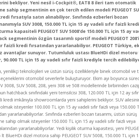
rini bekliyor.
Yeni nesil i-Cockpit®, EAT8 8 ileri tam otomatik
ne sahip segmentinin en çok tercih edilen modeli PEUGEOT S
 kredi fırsatıyla satın alınabiliyor. Sınıfında ezberleri bozan
nımıyla SUV 3008, 150.000 TL için 15 ay vadeli sıfır faizli kred
k oturma kapasiteli PEUGEOT SUV 5008’de 150.000 TL için 15 ay va
ck segmentinin özgün tasarımlı sportif modeli PEUGEOT 208’
fır faizli kredi fırsatından yararlanabiliyor. PEUGEOT Türkiye, e
iz avantajlar sunuyor. Tutumluluk ustası BlueHDi dizel motoru 
0.000 TL için 15 ay vadeli sıfır faizli krediyle tercih edilebiliy
nilikçi teknolojileri ve üstün sürüş özellikleriyle binek otomobil ve t
seçeneklerini otomobil severlerle buluşturuyor. Ekim ayı boyunca süre
 3008, SUV 5008, 208, yeni 308 ve 508 modellerinde birbirinden cazi
un hatchback sınıfındaki yeni temsilcisi 308, 120.000 TL için 12 ay sıfır
zli kredi imkânıyla showroomlarda yeni sahiplerini bekliyor. SUV ailesini
ak isteyenler 100.000 TL için 15 ay vadeli sıfır faizli veya 150.000 
dan yararlanabiliyorlar. Sınıfında ezberleri bozan tasarımı, üstün sürüş
sahip olmak isteyenler 150.000 TL için 15 ay vadeli sıfır faizli veya
larından yararlanabiliyorlar. Yedi kişilik oturma kapasitesi, yeni PEU
.5 lt BlueHDi dizel motora sahip PEUGEOT SUV 5008, 150.000 TL için 1