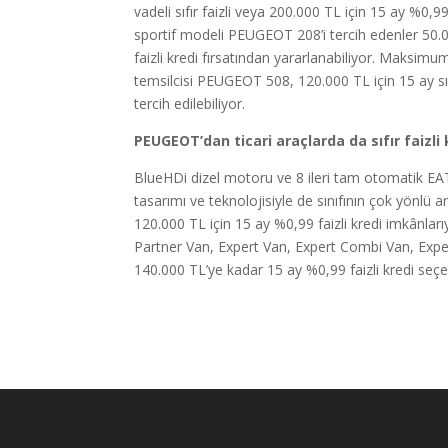
vadeli sıfır faizli veya 200.000 TL için 15 ay %0,9
sportif modeli PEUGEOT 208’i tercih edenler 50.00
faizli kredi fırsatından yararlanabiliyor. Maksimu
temsilcisi PEUGEOT 508, 120.000 TL için 15 ay sıfı
tercih edilebiliyor.
PEUGEOT’dan ticari araçlarda da sıfır faizli k
BlueHDi dizel motoru ve 8 ileri tam otomatik EA
tasarımı ve teknolojisiyle de sınıfının çok yönlü 
120.000 TL için 15 ay %0,99 faizli kredi imkânları
Partner Van, Expert Van, Expert Combi Van, Expert
140.000 TL’ye kadar 15 ay %0,99 faizli kredi seçe