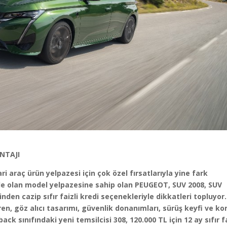
ANTAJI
 araç ürün yelpazesi için çok özel fırsatlarıyla yine fark
de olan model yelpazesine sahip olan PEUGEOT,
SUV 2008, SUV
inden cazip sıfır faizli kredi seçenekleriyle dikkatleri topluyor.
ören, göz alıcı tasarımı, güvenlik donanımları, sürüş keyfi ve ko
ck sınıfındaki yeni temsilcisi 308, 120.000 TL için 12 ay sıfır fa