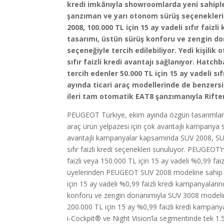
kredi imkânıyla showroomlarda yeni sahiple
şanzıman ve yarı otonom sürüş seçenekleri
2008, 100.000 TL için 15 ay vadeli sıfır faizli
tasarımı, üstün sürüş konforu ve zengin dona
seçeneğiyle tercih edilebiliyor. Yedi kişili
sıfır faizli kredi avantajı sağlanıyor.
Hatchba
tercih edenler 50.000 TL için 15 ay vadeli sı
ayında ticari araç modellerinde de benzers
ileri tam otomatik EAT8 şanzımanıyla Rifter, 9
PEUGEOT Türkiye, ekim ayında özgün tasarımları, ye
araç ürün yelpazesi için çok avantajlı kampanya 
avantajlı kampanyalar kapsamında SUV 2008, SUV
sıfır faizli kredi seçenekleri sunuluyor. PEUGEOT’n
faizli veya 150.000 TL için 15 ay vadeli %0,99 fai
üyelerinden PEUGEOT SUV 2008 modeline sahip olm
için 15 ay vadeli %0,99 faizli kredi kampanyaların
konforu ve zengin donanımıyla SUV 3008 modeline 
200.000 TL için 15 ay %0,99 faizli kredi kampanya
i-Cockpit® ve Night Vision’la segmentinde tek 1